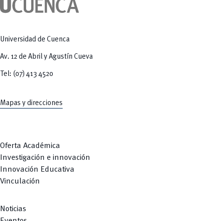
Tecnologías
MOVERU
y Agropecuarias
Posgrados
Radio Universitaria
Salud
Sostenibilidad
Universidad de Cuenca
Vinculación
Av. 12 de Abril y Agustín Cueva
Tel: (07) 413 4520
Mapas y direcciones
Oferta Académica
Investigación e innovación
Innovación Educativa
Vinculación
Noticias