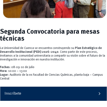
Química Aplicada y Sistemas de Producción
Webinars
remove
Programa de Mentoría para Mujeres Científicas PROMEMCI
Recursos Hídricos
Videos
remove
Revistas
add
Innovación
Concurso INNOVA 2025
add
Servicios
CEISH
remove
Segunda Convocatoria para mesas
Noticias
Propiedad Intelectual
técnicas
La Universidad de Cuenca se encuentra construyendo su
Plan Estratégico de
Desarrollo Institucional (PEDI) 2026–2040
. Como parte de este proceso,
invitamos a la comunidad universitaria a compartir su visión sobre el futuro de la
investigación e innovación en nuestra institución.
Fechas:
08-09-10 de julio
Hora:
10:00 – 13:00
Lugar:
Auditorio de la ex Facultad de Ciencias Químicas, planta baja – Campus
Central
chevron_right
Inscríbete