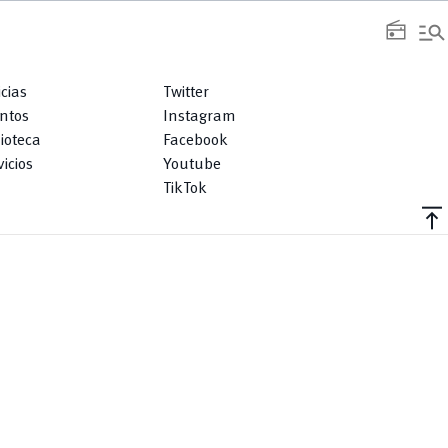
manage_search
radio
icias
Twitter
ntos
Instagram
lioteca
Facebook
icios
Youtube
TikTok
vertical_align_top