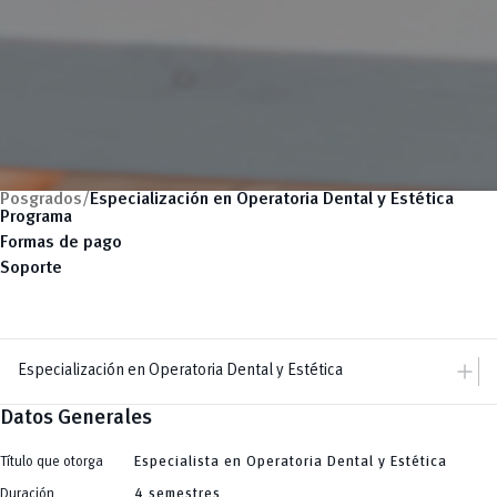
Posgrados/
Especialización en Operatoria Dental y Estética
Programa
Formas de pago
Soporte
add
Especialización en Operatoria Dental y Estética
Datos Generales
add
Dir. Posgrados
Dirección
add
Maestrías
Equipo
Título que otorga
Especialista en Operatoria Dental y Estética
Arquitectura
remove
Especializaciones
Artes y Humanidades
Duración
4 semestres