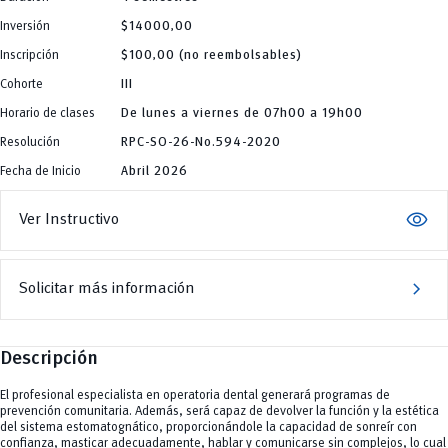
add
C. Sociales, Periodismo, Información y Derecho; Administración y Servicios
Doctorados
C.Sociales
Inversión
$14000,00
Arquitectura
add
Educación
Cursos Especializados
Artes y Humanidades
Educación, Artes y Humanidades
Inscripción
$100,00 (no reembolsables)
south_east
Arquitectura
C. Sociales, Periodismo, Información y Derecho; Administración y Servicios
Noticias
Industria y Construcción
Artes y Humanidades
C.Sociales
Ingeniería
Cohorte
III
C. Sociales, Periodismo, Información y Derecho; Administración y Servicios
Educación
Ingeniería Industria y Construcción
C.Sociales
Educación, Artes y Humanidades
INgenieriaIndustria y Construcción
Horario de clases
De lunes a viernes de 07h00 a 19h00
Educación
Industria y Construcción
Ingenierías
Educación, Artes y Humanidades
Ingeniería
Resolución
RPC-SO-26-No.594-2020
Ingenierías, Tecnologías, Arquitectura, y Agropecuarias
Industria y Construcción
Ingeniería Industria y Construcción
Salud Humana y Bienestar
Ingeniería
INgenieriaIndustria y Construcción
Fecha de Inicio
Abril 2026
Tecnologías
Ingeniería Industria y Construcción
Ingenierías
y Agropecuarias
INgenieriaIndustria y Construcción
Ingenierías, Tecnologías, Arquitectura, y Agropecuarias
Ingenierías
Salud Humana y Bienestar
visibility
Ver Instructivo
Ingenierías, Tecnologías, Arquitectura, y Agropecuarias
Tecnologías
Salud Humana y Bienestar
y Agropecuarias
Tecnologías
y Agropecuarias
chevron_right
Solicitar más información
Descripción
El profesional especialista en operatoria dental generará programas de
prevención comunitaria. Además, será capaz de devolver la función y la estética
del sistema estomatognático, proporcionándole la capacidad de sonreír con
confianza, masticar adecuadamente, hablar y comunicarse sin complejos, lo cual