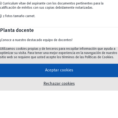
i) Curriculum vitae del aspirante con los documentos pertinentes para la
calificación de méritos con sus copias debidamente notarizadas.
j) 2 fotos tamaño carnet.
Planta docente
¡Conoce a nuestro destacado equipo de docentes!
Director de la Especialización: Dr. Cristian Abad Coronel, PhD.
Utilizamos cookies propias y de terceros para recopilar información que ayuda a
optimizar su visita. Para tener una mejor experiencia en la navegación de nuestro
Lorena Hidalgo Tamayo,Esp.
sitio web se requiere que usted acepte los términos de las
Políticas de Cookies
.
Luis Carpio, Esp.
Aceptar cookies
Jaime Larriva Loyola, Esp.
Dr. Iván Urzúa Araya.
Rechazar cookies
Dr. Cristian Abad Coronel, PhD.
Dra. Carolina Encalada Abad, PhD.
Verónica Córdova Córdova, Esp.
María Isabel Barzallo Sánchez, Esp.