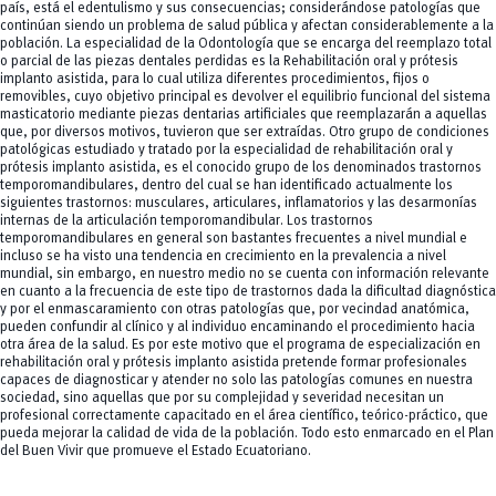
país, está el edentulismo y sus consecuencias; considerándose patologías que
continúan siendo un problema de salud pública y afectan considerablemente a la
población. La especialidad de la Odontología que se encarga del reemplazo total
o parcial de las piezas dentales perdidas es la Rehabilitación oral y prótesis
implanto asistida, para lo cual utiliza diferentes procedimientos, fijos o
removibles, cuyo objetivo principal es devolver el equilibrio funcional del sistema
masticatorio mediante piezas dentarias artificiales que reemplazarán a aquellas
que, por diversos motivos, tuvieron que ser extraídas. Otro grupo de condiciones
patológicas estudiado y tratado por la especialidad de rehabilitación oral y
prótesis implanto asistida, es el conocido grupo de los denominados trastornos
temporomandibulares, dentro del cual se han identificado actualmente los
siguientes trastornos: musculares, articulares, inflamatorios y las desarmonías
internas de la articulación temporomandibular. Los trastornos
temporomandibulares en general son bastantes frecuentes a nivel mundial e
incluso se ha visto una tendencia en crecimiento en la prevalencia a nivel
mundial, sin embargo, en nuestro medio no se cuenta con información relevante
en cuanto a la frecuencia de este tipo de trastornos dada la dificultad diagnóstica
y por el enmascaramiento con otras patologías que, por vecindad anatómica,
pueden confundir al clínico y al individuo encaminando el procedimiento hacia
otra área de la salud. Es por este motivo que el programa de especialización en
rehabilitación oral y prótesis implanto asistida pretende formar profesionales
capaces de diagnosticar y atender no solo las patologías comunes en nuestra
sociedad, sino aquellas que por su complejidad y severidad necesitan un
profesional correctamente capacitado en el área científico, teórico-práctico, que
pueda mejorar la calidad de vida de la población. Todo esto enmarcado en el Plan
del Buen Vivir que promueve el Estado Ecuatoriano.