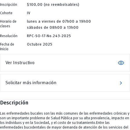
Educación
Ingeniería Industria y Construcción
C.Sociales
Inscripción
$100,00 (no reembolsables)
Educación, Artes y Humanidades
INgenieriaIndustria y Construcción
Educación
Industria y Construcción
Ingenierías
Educación, Artes y Humanidades
Cohorte
IV
Ingeniería
Ingenierías, Tecnologías, Arquitectura, y Agropecuarias
Industria y Construcción
Ingeniería Industria y Construcción
Salud Humana y Bienestar
Ingeniería
Horario de
lunes a viernes de 07h00 a 19h00
INgenieriaIndustria y Construcción
Tecnologías
Ingeniería Industria y Construcción
clases
Ingenierías
sábados de 08h00 a 13h00
y Agropecuarias
INgenieriaIndustria y Construcción
Ingenierías, Tecnologías, Arquitectura, y Agropecuarias
Ingenierías
Salud Humana y Bienestar
Resolución
RPC-SO-17-No.243-2025
Ingenierías, Tecnologías, Arquitectura, y Agropecuarias
Tecnologías
Salud Humana y Bienestar
y Agropecuarias
Fecha de
Octubre 2025
Tecnologías
Inicio
y Agropecuarias
visibility
Ver Instructivo
chevron_right
Solicitar más información
Descripción
Las enfermedades bucales son las más comunes de las enfermedades crónicas y
son un importante problema de Salud Pública por su alta prevalencia, impacto en
los individuos y en la Sociedad, y el costo de su tratamiento.Entre las
enfermedades bucodentales de mayor demanda de atención de los servicios del