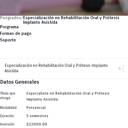
Posgrados/
Especialización en Rehabilitación Oral y Prótesis
Implanto Asistida
Programa
Formas de pago
Soporte
Especialización en Rehabilitación Oral y Prótesis Implanto
add
Asistida
Datos Generales
add
Dir. Posgrados
Dirección
add
Maestrías
Equipo
Título que
Especialista en Rehabilitación Oral y Prótesis
Arquitectura
remove
otorga
Especializaciones
Implanto Asistida
Artes y Humanidades
add
C. Sociales, Periodismo, Información y Derecho; Administración y Servicios
Doctorados
Modalidad
Presencial
C.Sociales
Arquitectura
add
Educación
Cursos Especializados
Artes y Humanidades
Duración
5 semestres
Educación, Artes y Humanidades
south_east
Arquitectura
C. Sociales, Periodismo, Información y Derecho; Administración y Servicios
Noticias
Industria y Construcción
Artes y Humanidades
C.Sociales
Inversión
$22000,00
Ingeniería
C. Sociales, Periodismo, Información y Derecho; Administración y Servicios