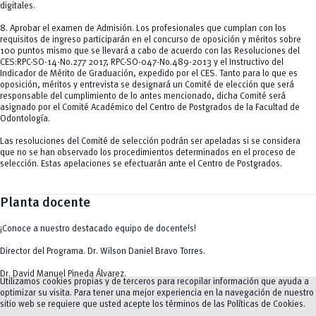
digitales.
8. Aprobar el examen de Admisión. Los profesionales que cumplan con los
requisitos de ingreso participarán en el concurso de oposición y méritos sobre
100 puntos mismo que se llevará a cabo de acuerdo con las Resoluciones del
CES:RPC-SO-14-No.277 2017, RPC-SO-047-No.489-2013 y el Instructivo del
Indicador de Mérito de Graduación, expedido por el CES. Tanto para lo que es
oposición, méritos y entrevista se designará un Comité de elección que será
responsable del cumplimiento de lo antes mencionado, dicha Comité será
asignado por el Comité Académico del Centro de Postgrados de la Facultad de
Odontología.
Las resoluciones del Comité de selección podrán ser apeladas si se considera
que no se han observado los procedimientos determinados en el proceso de
selección. Estas apelaciones se efectuarán ante el Centro de Postgrados.
Planta docente
¡Conoce a nuestro destacado equipo de docente!s!
Director del Programa. Dr. Wilson Daniel Bravo Torres.
Dr. David Manuel Pineda Álvarez.
Utilizamos cookies propias y de terceros para recopilar información que ayuda a
optimizar su visita. Para tener una mejor experiencia en la navegación de nuestro
Dra. Rodríguez Coyago María De Lourdes, PhD.
sitio web se requiere que usted acepte los términos de las
Políticas de Cookies
.