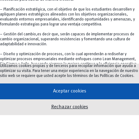
– Planificación estratégica, con el objetivo de que los estudiantes desarrollen y
apliquen planes estratégicos alineados con los objetivos organizacionales,
evaluando entornos empresariales, identificando oportunidades y amenazas, y
formulando estrategias para lograr una ventaja competitiva.
– Gestión del cambio,es decir que, serán capaces de implementar procesos de
cambio organizacional, superando resistencias y fomentando una cultura de
adaptabilidad e innovación.
– Diseño y optimización de procesos, con lo cual aprenderán a rediseñar y
optimizar procesos empresariales mediante enfoques como Lean Management,
Six Sigma y Agile, buscando siempre la mejora continua y la eficiencia operativa.
Utilizamos cookies propias y de terceros para recopilar información que ayuda a
optimizar su visita. Para tener una mejor experiencia en la navegación de nuestro
– Uso de tecnologías de gestión con las cuales estarán familiarizados
sitio web se requiere que usted acepte los términos de las
Políticas de Cookies
.
especialmente con algunas como CRM (Customer Relationship Management) ERP,
y software de análisis de datos, lo que les permitirá optimizar la gestión de
proyectos, mejorar la colaboración y tomar decisiones fundamentadas en
Aceptar cookies
información precisa y oportuna.
Finalmente, también contribuirán significativamente al mejoramiento de la
Rechazar cookies
calidad de vida, el desarrollo productivo y la preservación del medio ambiente, a
través de la toma de decisiones empresariales responsables y sostenibles, que
consideran el impacto social y ambiental de las acciones de competencias, los
graduados de la Maestría en Administración de Empresas no solo seitán capaces
de gestionar organizaciones de manera eficiente, sino que también contribuirán
al desarrollo económico y a la sostenibilidad, tomando decisiones responsables
que impacten positivamente en su entorno.