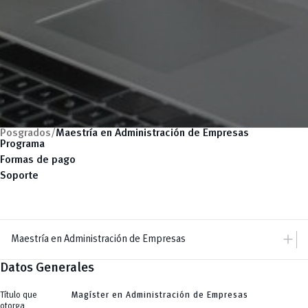
Posgrados/
Maestría en Administración de Empresas
Programa
Formas de pago
Soporte
add
Maestría en Administración de Empresas
Datos Generales
add
Dir. Posgrados
Dirección
add
Maestrías
Equipo
Título que
Magíster en Administración de Empresas
Arquitectura
remove
otorga
Especializaciones