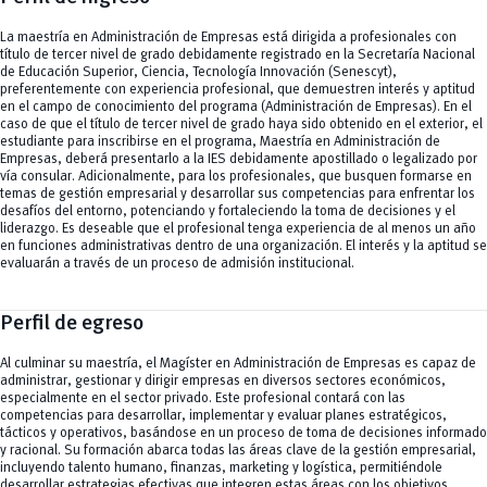
La maestría en Administración de Empresas está dirigida a profesionales con
título de tercer nivel de grado debidamente registrado en la Secretaría Nacional
de Educación Superior, Ciencia, Tecnología Innovación (Senescyt),
preferentemente con experiencia profesional, que demuestren interés y aptitud
en el campo de conocimiento del programa (Administración de Empresas). En el
caso de que el título de tercer nivel de grado haya sido obtenido en el exterior, el
estudiante para inscribirse en el programa, Maestría en Administración de
Empresas, deberá presentarlo a la IES debidamente apostillado o legalizado por
vía consular. Adicionalmente, para los profesionales, que busquen formarse en
temas de gestión empresarial y desarrollar sus competencias para enfrentar los
desafíos del entorno, potenciando y fortaleciendo la toma de decisiones y el
liderazgo. Es deseable que el profesional tenga experiencia de al menos un año
en funciones administrativas dentro de una organización. El interés y la aptitud se
evaluarán a través de un proceso de admisión institucional.
Perfil de egreso
Al culminar su maestría, el Magíster en Administración de Empresas es capaz de
administrar, gestionar y dirigir empresas en diversos sectores económicos,
especialmente en el sector privado. Este profesional contará con las
competencias para desarrollar, implementar y evaluar planes estratégicos,
tácticos y operativos, basándose en un proceso de toma de decisiones informado
y racional. Su formación abarca todas las áreas clave de la gestión empresarial,
incluyendo talento humano, finanzas, marketing y logística, permitiéndole
desarrollar estrategias efectivas que integren estas áreas con los objetivos