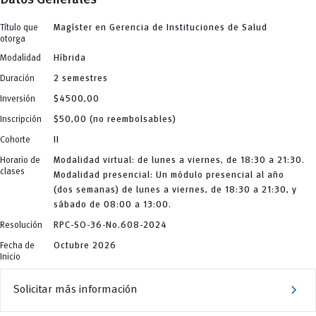
add
Dir. Posgrados
Dirección
add
Maestrías
Equipo
Título que
Magíster en Gerencia de Instituciones de Salud
Arquitectura
remove
otorga
Especializaciones
Artes y Humanidades
add
C. Sociales, Periodismo, Información y Derecho; Administración y Servicios
Modalidad
Híbrida
Doctorados
C.Sociales
Arquitectura
add
Educación
Cursos Especializados
Duración
2 semestres
Artes y Humanidades
Educación, Artes y Humanidades
south_east
Arquitectura
C. Sociales, Periodismo, Información y Derecho; Administración y Servicios
Noticias
Industria y Construcción
Inversión
$4500,00
Artes y Humanidades
C.Sociales
Ingeniería
C. Sociales, Periodismo, Información y Derecho; Administración y Servicios
Educación
Ingeniería Industria y Construcción
Inscripción
$50,00 (no reembolsables)
C.Sociales
Educación, Artes y Humanidades
INgenieriaIndustria y Construcción
Educación
Industria y Construcción
Cohorte
II
Ingenierías
Educación, Artes y Humanidades
Ingeniería
Ingenierías, Tecnologías, Arquitectura, y Agropecuarias
Industria y Construcción
Ingeniería Industria y Construcción
Horario de
Modalidad virtual: de lunes a viernes, de 18:30 a 21:30.
Salud Humana y Bienestar
Ingeniería
INgenieriaIndustria y Construcción
clases
Tecnologías
Ingeniería Industria y Construcción
Modalidad presencial: Un módulo presencial al año
Ingenierías
y Agropecuarias
INgenieriaIndustria y Construcción
Ingenierías, Tecnologías, Arquitectura, y Agropecuarias
(dos semanas) de lunes a viernes, de 18:30 a 21:30, y
Ingenierías
Salud Humana y Bienestar
sábado de 08:00 a 13:00.
Ingenierías, Tecnologías, Arquitectura, y Agropecuarias
Tecnologías
Salud Humana y Bienestar
y Agropecuarias
Resolución
RPC-SO-36-No.608-2024
Tecnologías
y Agropecuarias
Fecha de
Octubre 2026
Inicio
chevron_right
Solicitar más información