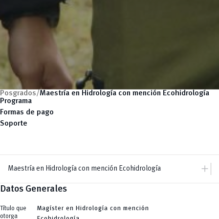
Posgrados/
Maestría en Hidrología con mención Ecohidrología
Programa
Formas de pago
Soporte
add
Maestría en Hidrología con mención Ecohidrología
Datos Generales
add
Dir. Posgrados
Dirección
add
Maestrías
Equipo
Título que
Magíster en Hidrología con mención
Arquitectura
remove
otorga
Especializaciones
Ecohidrología