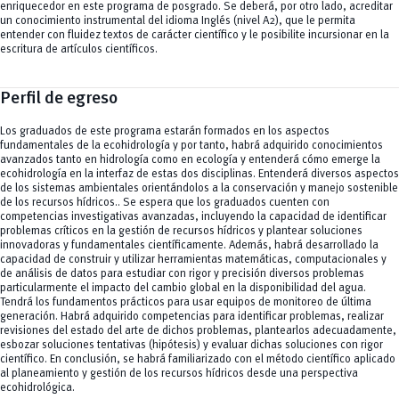
enriquecedor en este programa de posgrado. Se deberá, por otro lado, acreditar
un conocimiento instrumental del idioma Inglés (nivel A2), que le permita
entender con fluidez textos de carácter científico y le posibilite incursionar en la
escritura de artículos científicos.
Perfil de egreso
Los graduados de este programa estarán formados en los aspectos
fundamentales de la ecohidrología y por tanto, habrá adquirido conocimientos
avanzados tanto en hidrología como en ecología y entenderá cómo emerge la
ecohidrología en la interfaz de estas dos disciplinas. Entenderá diversos aspectos
de los sistemas ambientales orientándolos a la conservación y manejo sostenible
de los recursos hídricos.. Se espera que los graduados cuenten con
competencias investigativas avanzadas, incluyendo la capacidad de identificar
problemas críticos en la gestión de recursos hídricos y plantear soluciones
innovadoras y fundamentales científicamente. Además, habrá desarrollado la
capacidad de construir y utilizar herramientas matemáticas, computacionales y
de análisis de datos para estudiar con rigor y precisión diversos problemas
particularmente el impacto del cambio global en la disponibilidad del agua.
Tendrá los fundamentos prácticos para usar equipos de monitoreo de última
generación. Habrá adquirido competencias para identificar problemas, realizar
revisiones del estado del arte de dichos problemas, plantearlos adecuadamente,
esbozar soluciones tentativas (hipótesis) y evaluar dichas soluciones con rigor
científico. En conclusión, se habrá familiarizado con el método científico aplicado
al planeamiento y gestión de los recursos hídricos desde una perspectiva
ecohidrológica.