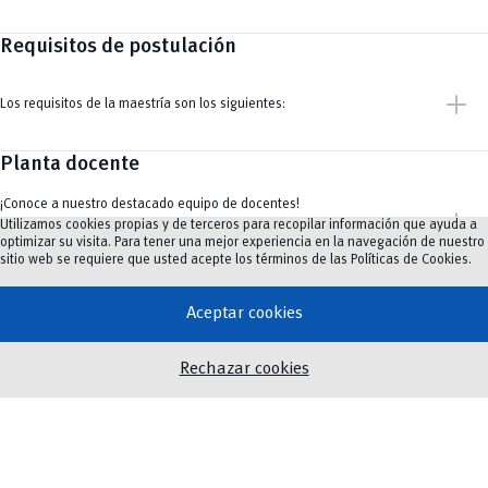
Requisitos de postulación
add
Los requisitos de la maestría son los siguientes:
Planta docente
¡Conoce a nuestro destacado equipo de docentes!
add
Utilizamos cookies propias y de terceros para recopilar información que ayuda a
optimizar su visita. Para tener una mejor experiencia en la navegación de nuestro
sitio web se requiere que usted acepte los términos de las
Políticas de Cookies
.
Líneas de investigación
Aceptar cookies
-Procesos hidrológicos y ecohidrológicos en cuencas andinas.
-Desarrollo y evaluación de herramientas hidroinformáticas Hidrometeorología y
Rechazar cookies
pronóstico hidrológico.
-Hidráulica de ríos de montaña.
-Meteorología y climatología aplicadas.
-Hidrogeoquímica y calidad ambiental del agua de cuencas andinas.