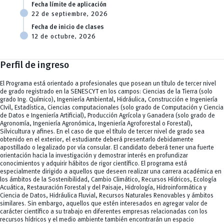
Fecha límite de aplicación
22 de septiembre, 2026
Fecha de inicio de clases
12 de octubre, 2026
Perfil de ingreso
El Programa está orientado a profesionales que posean un título de tercer nivel
de grado registrado en la SENESCYT en los campos: Ciencias de la Tierra (solo
grado Ing. Químico), Ingeniería Ambiental, Hidráulica, Construcción e Ingeniería
CIvil, Estadística, Ciencias computacionales (solo grado de Computación y Ciencia
de Datos e Ingeniería Artificial), Producción Agrícola y Ganadera (solo grado de
Agronomía, Ingeniería Agronómica, Ingeniería Agroforestal o Forestal),
Silvicultura y afines. En el caso de que el título de tercer nivel de grado sea
obtenido en el exterior, el estudiante deberá presentarlo debidamente
apostillado o legalizado por vía consular. El candidato deberá tener una fuerte
orientación hacia la investigación y demostrar interés en profundizar
conocimientos y adquirir hábitos de rigor científico. El programa está
especialmente dirigido a aquellos que deseen realizar una carrera académica en
los ámbitos de la Sostenibilidad, Cambio Climático, Recursos Hídricos, Ecología
Acuática, Restauración Forestal y del Paisaje, Hidrología, Hidroinformática y
Ciencia de Datos, Hidráulica Fluvial, Recursos Naturales Renovables y ámbitos
similares. Sin embargo, aquellos que estén interesados en agregar valor de
carácter científico a su trabajo en diferentes empresas relacionadas con los
recursos hídricos y el medio ambiente también encontrarán un espacio