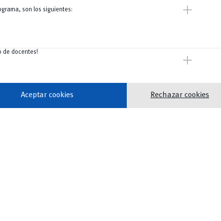
add
ograma, son los siguientes:
o de docentes!
add
Aceptar cookies
Rechazar cookies
y gobernanza urbana.
icación de las
– Planificación urbana para el desarrollo económico
local.
etos actuales y
Segundo semestre