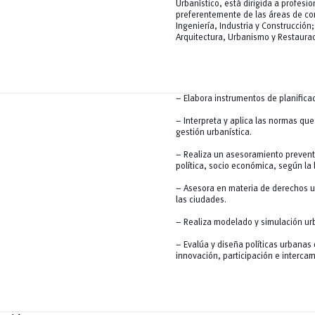
Urbanístico, está dirigida a profesio
preferentemente de las áreas de con
Ingeniería, Industria y Construcció
Arquitectura, Urbanismo y Restauraci
– Elabora instrumentos de planifica
– Interpreta y aplica las normas qu
gestión urbanística.
– Realiza un asesoramiento preventi
política, socio económica, según la 
– Asesora en materia de derechos ur
las ciudades.
– Realiza modelado y simulación u
– Evalúa y diseña políticas urbana
innovación, participación e intercam