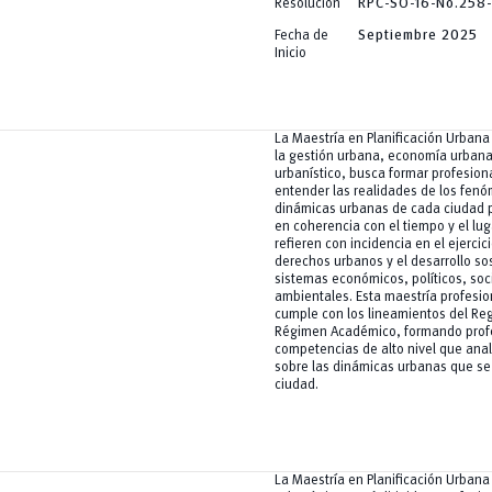
Resolución
RPC-SO-16-No.258
Fecha de
Septiembre 2025
Inicio
La Maestría en Planificación Urbana
la gestión urbana, economía urbana
urbanístico, busca formar profesio
entender las realidades de los fen
dinámicas urbanas de cada ciudad p
en coherencia con el tiempo y el lug
refieren con incidencia en el ejercic
derechos urbanos y el desarrollo so
sistemas económicos, políticos, soc
ambientales. Esta maestría profesio
cumple con los lineamientos del R
Régimen Académico, formando prof
competencias de alto nivel que anal
sobre las dinámicas urbanas que se
ciudad.
La Maestría en Planificación Urban