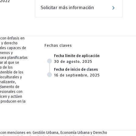
-2022
chevron_right
Solicitar más información
 con énfasis en
 y derecho
Fechas claves
nales capaces de
ómenos y
Fecha límite de aplicación
ara planificarlas
30 de agosto, 2025
ar al que se
io de los
Fecha de inicio de clases
stenible de los
16 de septiembre, 2025
ioculturales y
nalizante,
eglamento de
esionales con
icen y actúen
 producen en la
a con menciones en: Gestión Urbana, Economía Urbana y Derecho