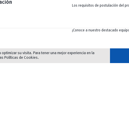
ación
Los requisitos de postulación del pr
¡Conoce a nuestro destacado equip
optimizar su visita. Para tener una mejor experiencia en la
las
Políticas de Cookies
.
– Desarrollo urbano, planificación 
ión
– El derecho urbanístico en la planif
ciudades.
– Transformaciones urbanas y sus r
futuros.
Primer semestre