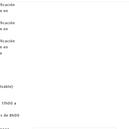
ificación
n en
ificación
n en
ificación
n en
co
lsable)
e 17h00 a
os de 8h00