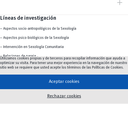
add
Líneas de investigación
– Aspectos socio-antropológicos de la Sexología
– Aspectos psico-biológicos de la Sexología
– Intervención en Sexología Comunitaria
– Relaciones de pareja
Utilizamos cookies propias y de terceros para recopilar información que ayuda a
optimizar su visita. Para tener una mejor experiencia en la navegación de nuestro
– Validación de instrumentos psicométricos para la
sitio web se requiere que usted acepte los términos de las
Políticas de Cookies
.
investigación sexológica
Aceptar cookies
Malla curricular
Rechazar cookies
PRIMER SEMESTRE Módulo 1. Fundamentos del Hecho Sexual
Humano y de la Ciencia Sexológica Módulo 2. Fundamentos
psicológicos del Hecho Sexual Humano Módulo 3. Fundamentos
biológicos del Hecho Sexual Humano Módulo 4. Taller de
Investigación I Módulo 5. Epistemología y Ética en Estudios en