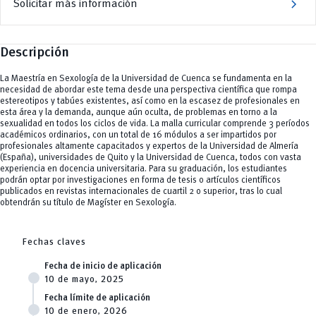
chevron_right
Solicitar más información
Ingenierías, Tecnologías, Arquitectura, y Agropecuarias
Tecnologías
Salud Humana y Bienestar
y Agropecuarias
Tecnologías
y Agropecuarias
Descripción
La Maestría en Sexología de la Universidad de Cuenca se fundamenta en la
necesidad de abordar este tema desde una perspectiva científica que rompa
estereotipos y tabúes existentes, así como en la escasez de profesionales en
esta área y la demanda, aunque aún oculta, de problemas en torno a la
sexualidad en todos los ciclos de vida. La malla curricular comprende 3 períodos
académicos ordinarios, con un total de 16 módulos a ser impartidos por
profesionales altamente capacitados y expertos de la Universidad de Almería
(España), universidades de Quito y la Universidad de Cuenca, todos con vasta
experiencia en docencia universitaria. Para su graduación, los estudiantes
podrán optar por investigaciones en forma de tesis o artículos científicos
publicados en revistas internacionales de cuartil 2 o superior, tras lo cual
obtendrán su título de Magíster en Sexología.
Fechas claves
Fecha de inicio de aplicación
10 de mayo, 2025
Fecha límite de aplicación
10 de enero, 2026