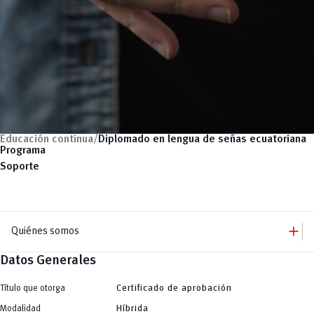
Educación continua/
Diplomado en lengua de señas ecuatoriana
Programa
Soporte
add
Quiénes somos
Datos Generales
remove
Quiénes somos
remove
Autoridades
Título que otorga
Certificado de aprobación
add
Campus
Modalidad
Híbrida
Central