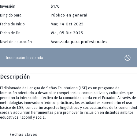
remove
Grado
Balzay
Inversión
$170
remove
Paraíso
Posgrado
Yanuncay
Dirigido para
Público en general
add
Centro Histórico
Bienestar Universitario
Huayna Cápac
Becas
Fecha de Inicio
Mar, 14 Oct 2025
remove
UCuenca en Cifras
La U te Cuida
Fecha de Fin
Vie, 05 Dic 2025
Servicios
Defensoría estudiantil
Nivel de educación
Avanzada para profesionales
Protocolo especial en casos de violencia
Bolsa de Vivienda
Actividad Física y Deporte
block
Inscripción finalizada
Descripción
El diplomado de Lengua de Señas Ecuatoriana (LSE) es un programa de
formación orientado a desarrollar competencias comunicativas y culturales que
permitan la interacción efectiva de la comunidad sorda en el Ecuador. A través de
metodologías innovadora teórico- prácticas, los estudiantes aprenderán el uso
básico de LSE, conocerán aspectos lingüísticos y socioculturales de la comunidad
sorda y adquirirán herramientas para promover la inclusión en distintos ámbitos:
educativos, laboral y social.
Fechas claves