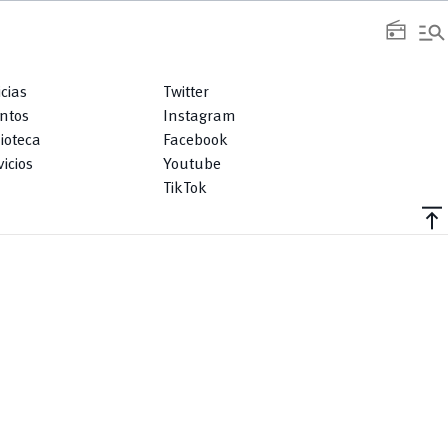
manage_search
radio
icias
Twitter
ntos
Instagram
lioteca
Facebook
icios
Youtube
TikTok
vertical_align_top