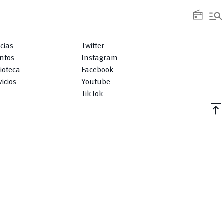
manage_search
radio
icias
Twitter
ntos
Instagram
lioteca
Facebook
icios
Youtube
TikTok
vertical_align_top