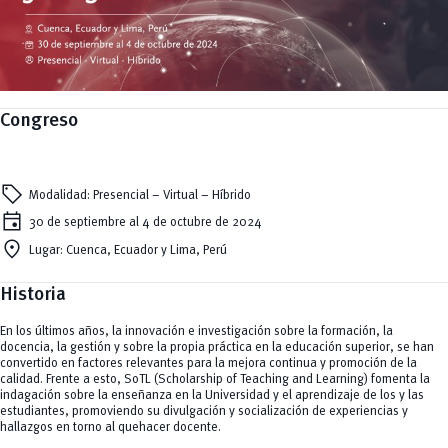
Cultura
Ingeniería
Foro
Deportes
Ingeniería Industria y Construcción
Gestión
Epicentro de innovación
INgenieriaIndustria y Construcción
Innovación
Género
Ingenierías
Investigación
Gestión
Ingenierías, Tecnologías, Arquitectura, y Agropecuarias
Vinculación
Innovación
Salud Humana y Bienestar
Investigación
Tecnologías
MOVERU
y Agropecuarias
Congreso
Posgrados
Radio Universitaria
Salud
Sostenibilidad
Vinculación
sell
Modalidad: Presencial – Virtual – Híbrido
event
30 de septiembre al 4 de octubre de 2024
location_on
Lugar: Cuenca, Ecuador y Lima, Perú
Historia
En los últimos años, la innovación e investigación sobre la formación, la
docencia, la gestión y sobre la propia práctica en la educación superior, se han
convertido en factores relevantes para la mejora continua y promoción de la
calidad. Frente a esto, SoTL (Scholarship of Teaching and Learning) fomenta la
indagación sobre la enseñanza en la Universidad y el aprendizaje de los y las
estudiantes, promoviendo su divulgación y socialización de experiencias y
hallazgos en torno al quehacer docente.