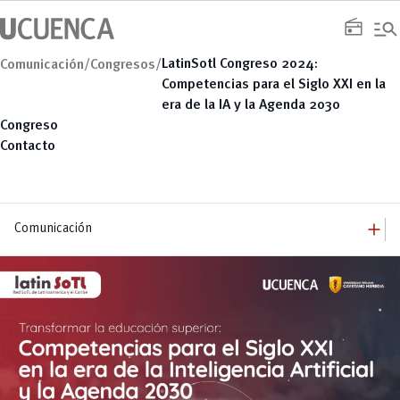
Saltar
manage_search
al
radio
contenido
LatinSotl Congreso 2024:
Comunicación/
Congresos/
Competencias para el Siglo XXI en la
era de la IA y la Agenda 2030
Congreso
Contacto
add
Comunicación
add
Comunicación
Equipo
add
Congresos
Servicios
Arquitectura
add
Noticias
Artes y Humanidades
Academia
add
C. Sociales, Periodismo, Información y Derecho; Administración y Servicios
Eventos
ACORDES
C.Sociales
Academia
Admisión
Educación
Ciencia y Tecnología
Artes
Educación, Artes y Humanidades
Culturales
Bienestar
Industria y Construcción
Deportivos