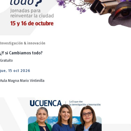
Deportes
MOVERU
y Agropecuarias
Investigación
Posgrados
Educación
Radio Universitaria
Vinculación
Salud
Epicentro Cultural
Sostenibilidad
Vinculación
Estudiantes
Facultad de Filosofía
Gestión
Investigación & innovación
Innovación
¿Y si Cambiamos todo?
investigación
Gratuito
Posgrados
jue, 15 oct 2026
Salud
Aula Magna Mario Vintimilla
UCuenca
Vinculación