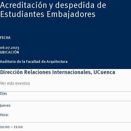
Tecnologías
Acreditación y despedida de
MOVERU
y Agropecuarias
Posgrados
Estudiantes Embajadores
Radio Universitaria
Salud
Sostenibilidad
Vinculación
FECHA
06.07.2023
UBICACIÓN
Auditorio de la Facultad de Arquitectura
Dirección Relaciones Internacionales, UCuenca
Ver más eventos
Días
Jueves
Hora:
10:00 – 11:00