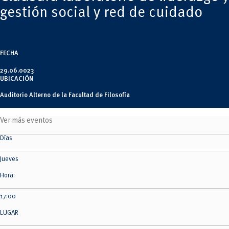
Tecnologías
MOVERU
gestión social y red de cuidado
y Agropecuarias
Posgrados
Radio Universitaria
Salud
Sostenibilidad
Vinculación
FECHA
29.06.0023
UBICACIÓN
Auditorio Alterno de la Facultad de Filosofía
Ver más eventos
Días
Jueves
Hora:
17:00
LUGAR