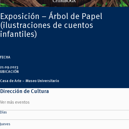
Tecnologías
MOVERU
y Agropecuarias
Posgrados
Radio Universitaria
Exposición – Árbol de Papel
Salud
Sostenibilidad
(ilustraciones de cuentos
Vinculación
infantiles)
FECHA
21.09.2023
UBICACIÓN
Casa de Arte – Museo Universitario
Dirección de Cultura
Ver más eventos
Días
Jueves