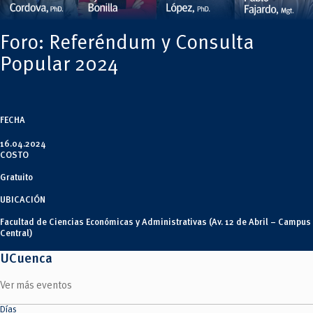
Tecnologías
MOVERU
y Agropecuarias
Posgrados
Radio Universitaria
Foro: Referéndum y Consulta
Salud
Sostenibilidad
Popular 2024
Vinculación
FECHA
16.04.2024
COSTO
Gratuito
UBICACIÓN
Facultad de Ciencias Económicas y Administrativas (Av. 12 de Abril – Campus
Central)
UCuenca
Ver más eventos
Días