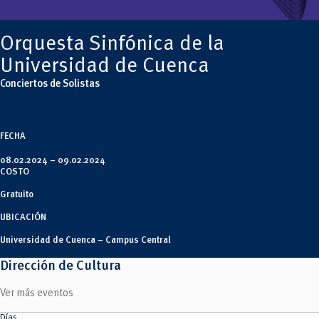
Tecnologías
MOVERU
y Agropecuarias
Posgrados
Radio Universitaria
Orquesta Sinfónica de la
Salud
Sostenibilidad
Universidad de Cuenca
Vinculación
Conciertos de Solistas
FECHA
08.02.2024 –
09.02.2024
COSTO
Gratuito
UBICACIÓN
Universidad de Cuenca – Campus Central
Dirección de Cultura
Ver más eventos
Días