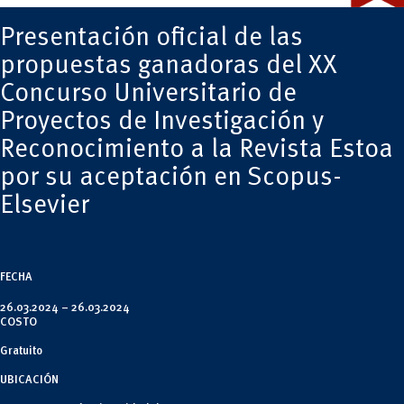
Tecnologías
MOVERU
y Agropecuarias
Posgrados
Presentación oficial de las
Radio Universitaria
Salud
propuestas ganadoras del XX
Sostenibilidad
Vinculación
Concurso Universitario de
Proyectos de Investigación y
Reconocimiento a la Revista Estoa
por su aceptación en Scopus-
Elsevier
FECHA
26.03.2024 –
26.03.2024
COSTO
Gratuito
UBICACIÓN