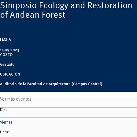
Tecnologías
Simposio Ecology and Restoration
MOVERU
y Agropecuarias
Posgrados
of Andean Forest
Radio Universitaria
Salud
Sostenibilidad
Vinculación
FECHA
15.09.2023
COSTO
Gratuito
UBICACIÓN
Auditorio de la Facultad de Arquitectura (Campus Central)
Ver más eventos
Días
Viernes
Hora: