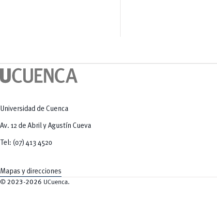
Salud Humana y Bienestar
Radio Universitaria
Tecnologías
Salud
y Agropecuarias
Sostenibilidad
Vinculación
Universidad de Cuenca
Av. 12 de Abril y Agustín Cueva
Tel: (07) 413 4520
Mapas y direcciones
©
2023-2026
UCuenca.