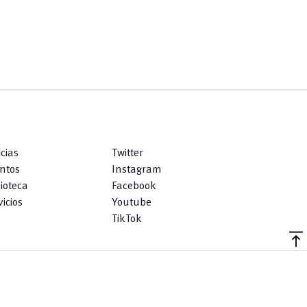
icias
Twitter
ntos
Instagram
lioteca
Facebook
icios
Youtube
TikTok
vertical_align_top