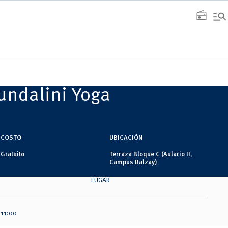
manage_search
radio
Kundalini Yoga
COSTO
UBICACIÓN
Gratuito
Terraza Bloque C (Aulario II,
Campus Balzay)
LUGAR
 11:00