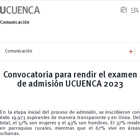
Saltar
manage_search
al
radio
contenido
Comunicación
add
Comunicación
add
Comunicación
Equipo
add
Convocatoria para rendir el examen
Congresos
Servicios
Arquitectura
add
de admisión UCUENCA 2023
Noticias
Artes y Humanidades
Academia
add
C. Sociales, Periodismo, Información y Derecho; Administración y Servicios
Eventos
ACORDES
C.Sociales
Academia
Admisión
Educación
Ciencia y Tecnología
Artes
Educación, Artes y Humanidades
Culturales
Bienestar
Industria y Construcción
Deportivos
Cultura
En la etapa inicial del proceso de admisión, se inscribieron con
Ingeniería
Foro
Deportes
éxito 19.973 aspirantes de manera transparente y en línea. Del
Ingeniería Industria y Construcción
Gestión
Epicentro de innovación
INgenieriaIndustria y Construcción
total, el 57% son mujeres y el 43% son hombres. El 37% reside
Innovación
Género
Ingenierías
en parroquias rurales, mientras que el 67% vive en áreas
Investigación
Gestión
Ingenierías, Tecnologías, Arquitectura, y Agropecuarias
urbanas.
Vinculación
Innovación
Salud Humana y Bienestar
Investigación