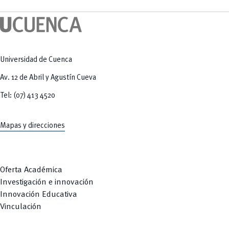
Tecnologías
MOVERU
y Agropecuarias
Posgrados
Radio Universitaria
Salud
Sostenibilidad
Vinculación
Universidad de Cuenca
Av. 12 de Abril y Agustín Cueva
Tel: (07) 413 4520
Mapas y direcciones
Oferta Académica
Investigación e innovación
Innovación Educativa
Vinculación