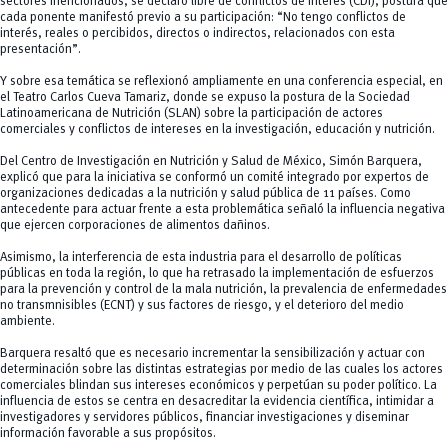
sectores mencionados, se declaró libre de conflictos de interés (CDI), postura que
cada ponente manifestó previo a su participación: “No tengo conflictos de
interés, reales o percibidos, directos o indirectos, relacionados con esta
presentación”.
Y sobre esa temática se reflexionó ampliamente en una conferencia especial, en
el Teatro Carlos Cueva Tamariz, donde se expuso la postura de la Sociedad
Latinoamericana de Nutrición (SLAN) sobre la participación de actores
comerciales y conflictos de intereses en la investigación, educación y nutrición.
Del Centro de Investigación en Nutrición y Salud de México, Simón Barquera,
explicó que para la iniciativa se conformó un comité integrado por expertos de
organizaciones dedicadas a la nutrición y salud pública de 11 países. Como
antecedente para actuar frente a esta problemática señaló la influencia negativa
que ejercen corporaciones de alimentos dañinos.
Asimismo, la interferencia de esta industria para el desarrollo de políticas
públicas en toda la región, lo que ha retrasado la implementación de esfuerzos
para la prevención y control de la mala nutrición, la prevalencia de enfermedades
no transmnisibles (ECNT) y sus factores de riesgo, y el deterioro del medio
ambiente.
Barquera resaltó que es necesario incrementar la sensibilización y actuar con
determinación sobre las distintas estrategias por medio de las cuales los actores
comerciales blindan sus intereses económicos y perpetúan su poder político. La
influencia de estos se centra en desacreditar la evidencia científica, intimidar a
investigadores y servidores públicos, financiar investigaciones y diseminar
información favorable a sus propósitos.