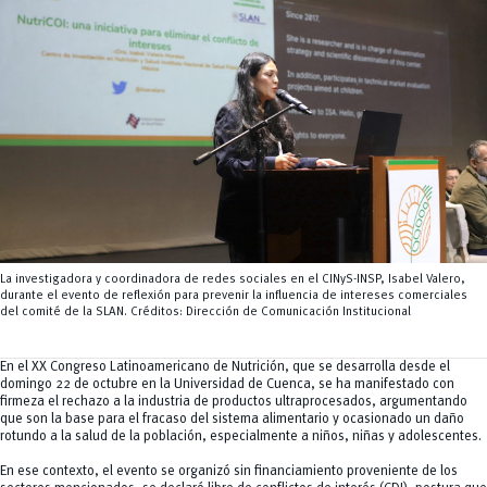
Tecnologías
MOVERU
y Agropecuarias
Posgrados
Radio Universitaria
Salud
Sostenibilidad
Vinculación
La investigadora y coordinadora de redes sociales en el CINyS-INSP, Isabel Valero,
durante el evento de reflexión para prevenir la influencia de intereses comerciales
del comité de la SLAN. Créditos: Dirección de Comunicación Institucional
En el XX Congreso Latinoamericano de Nutrición, que se desarrolla desde el
domingo 22 de octubre en la Universidad de Cuenca, se ha manifestado con
firmeza el rechazo a la industria de productos ultraprocesados, argumentando
que son la base para el fracaso del sistema alimentario y ocasionado un daño
rotundo a la salud de la población, especialmente a niños, niñas y adolescentes.
En ese contexto, el evento se organizó sin financiamiento proveniente de los