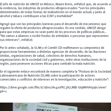
El jefe de nutrición de UNICEF en México, Mauro Brero, enfatizó que, de acuerdo a
la evidencia, las industrias de productos ultraprocesados “son los principales
determinantes de todas formas de malnutrición en el mundo actual; y junto al
alcohol y tabaco contribuyen a las ECNT y mortalidad”.
Agregó que son las principales barreras para el desarrollo de mecanismos que
regulen la oferta de productos ultraprocesados. En ese sentido, UNICEF aboga
para que estas empresas no sean parte de los procesos de políticas públicas…
“No vamos a aliarnos o recibir fondos de entidades o personas que representen
sus intereses”, enfatizó.
Por lo antes señalado, la SLAN y el Comité CDI reafirmaron su compromiso de
proporcionar herramientas a distintas agencias de desarrollo, de las Naciones
Unidas, organizaciones de salud, colectivos de derechos humanos,
organizaciones de la sociedad civil y gobiernos, entre otras instituciones de la
región, para promover acciones éticas para combatir la mala nutrición.
En el siguiente enlace encontrará de manera completa la “Postura de la Sociedad
Latinoamericana de Nutrición (SLAN) sobre la participación de actores
comerciales y conflictos de intereses en la investigación, educación y nutrición”:
https://drive.google.com/file/d/1Bno7As4xsPXC3XLLMlB-GIqiMHVH9yJn/view?
pli=1