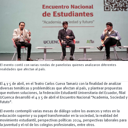
Tecnologías
MOVERU
y Agropecuarias
Posgrados
Radio Universitaria
Salud
Sostenibilidad
Vinculación
El evento contó con varias rondas de panelistas quienes analizaron diferentes
realidades que afectan al país.
El 4 y 5 de abril, en el Teatro Carlos Cueva Tamariz con la finalidad de analizar
diversas temáticas y problemáticas que afectan al país, y plantear propuestas
que motiven soluciones, la Federación Estudiantil Universitaria del Ecuador, filial
UCuenca desarrolló el 4 y 5 de abril el Encuentro Nacional “Academia, Sociedad y
Fututo”.
El evento contempló varias mesas de diálogo sobre los avances y retos en la
educación superior y su papel transformador en la sociedad, la realidad del
movimiento estudiantil, perspectivas políticas 2024, perspectivas laborales para
la juventud y el rol de los colegios profesionales, entre otros.