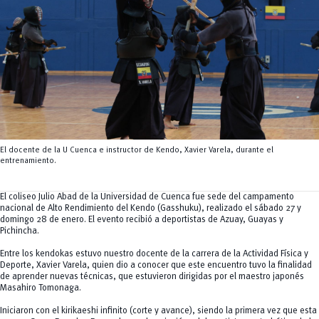
Tecnologías
MOVERU
y Agropecuarias
Posgrados
Radio Universitaria
Salud
Sostenibilidad
Vinculación
El docente de la U Cuenca e instructor de Kendo, Xavier Varela, durante el
entrenamiento.
El coliseo Julio Abad de la Universidad de Cuenca fue sede del campamento
nacional de Alto Rendimiento del Kendo (Gasshuku), realizado el sábado 27 y
domingo 28 de enero. El evento recibió a deportistas de Azuay, Guayas y
Pichincha.
Entre los kendokas estuvo nuestro docente de la carrera de la Actividad Física y
Deporte, Xavier Varela, quien dio a conocer que este encuentro tuvo la finalidad
de aprender nuevas técnicas, que estuvieron dirigidas por el maestro japonés
Masahiro Tomonaga.
Iniciaron con el kirikaeshi infinito (corte y avance), siendo la primera vez que esta