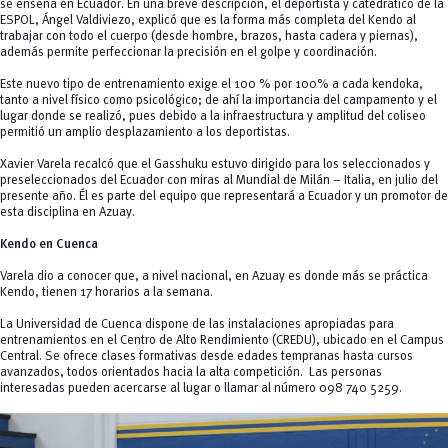
se enseña en Ecuador. En una breve descripción, el deportista y catedrático de la
ESPOL, Ángel Valdiviezo, explicó que es la forma más completa del Kendo al
trabajar con todo el cuerpo (desde hombre, brazos, hasta cadera y piernas),
además permite perfeccionar la precisión en el golpe y coordinación.
Este nuevo tipo de entrenamiento exige el 100 % por 100% a cada kendoka,
tanto a nivel físico como psicológico; de ahí la importancia del campamento y el
lugar donde se realizó, pues debido a la infraestructura y amplitud del coliseo
permitió un amplio desplazamiento a los deportistas.
Xavier Varela recalcó que el Gasshuku estuvo dirigido para los seleccionados y
preseleccionados del Ecuador con miras al Mundial de Milán – Italia, en julio del
presente año. Él es parte del equipo que representará a Ecuador y un promotor de
esta disciplina en Azuay.
Kendo en Cuenca
Varela dio a conocer que, a nivel nacional, en Azuay es donde más se práctica
Kendo, tienen 17 horarios a la semana.
La Universidad de Cuenca dispone de las instalaciones apropiadas para
entrenamientos en el Centro de Alto Rendimiento (CREDU), ubicado en el Campus
Central. Se ofrece clases formativas desde edades tempranas hasta cursos
avanzados, todos orientados hacia la alta competición. Las personas
interesadas pueden acercarse al lugar o llamar al número 098 740 5259.