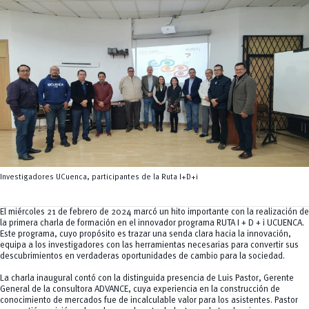
Tecnologías
MOVERU
y Agropecuarias
Posgrados
Radio Universitaria
Salud
Sostenibilidad
Vinculación
Investigadores UCuenca, participantes de la Ruta I+D+i
El miércoles 21 de febrero de 2024 marcó un hito importante con la realización de
la primera charla de formación en el innovador programa RUTA I + D + i UCUENCA.
Este programa, cuyo propósito es trazar una senda clara hacia la innovación,
equipa a los investigadores con las herramientas necesarias para convertir sus
descubrimientos en verdaderas oportunidades de cambio para la sociedad.
La charla inaugural contó con la distinguida presencia de Luis Pastor, Gerente
General de la consultora ADVANCE, cuya experiencia en la construcción de
conocimiento de mercados fue de incalculable valor para los asistentes. Pastor