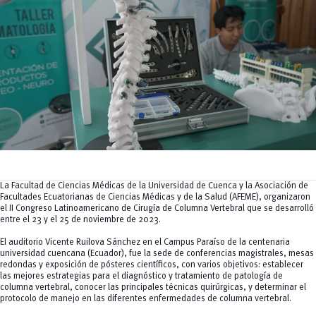
Tecnologías
MOVERU
y Agropecuarias
Posgrados
Radio Universitaria
Salud
Sostenibilidad
Vinculación
La Facultad de Ciencias Médicas de la Universidad de Cuenca y la Asociación de
Facultades Ecuatorianas de Ciencias Médicas y de la Salud (AFEME), organizaron
el II Congreso Latinoamericano de Cirugía de Columna Vertebral que se desarrolló
entre el 23 y el 25 de noviembre de 2023.
El auditorio Vicente Ruilova Sánchez en el Campus Paraíso de la centenaria
universidad cuencana (Ecuador), fue la sede de conferencias magistrales, mesas
redondas y exposición de pósteres científicos, con varios objetivos: establecer
las mejores estrategias para el diagnóstico y tratamiento de patología de
columna vertebral, conocer las principales técnicas quirúrgicas, y determinar el
protocolo de manejo en las diferentes enfermedades de columna vertebral.