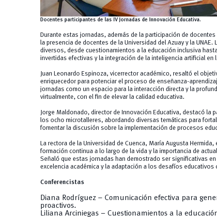
Docentes participantes de las IV Jornadas de Innovación Educativa.
Durante estas jornadas, además de la participación de docentes 
la presencia de docentes de la Universidad del Azuay y la UNAE
diversos, desde cuestionamientos a la educación inclusiva hasta
invertidas efectivas y la integración de la inteligencia artificial en
Juan Leonardo Espinoza, vicerrector académico, resaltó el objeti
enriquecedor para potenciar el proceso de enseñanza-aprendizaj
jornadas como un espacio para la interacción directa y la profun
virtualmente, con el fin de elevar la calidad educativa.
Jorge Maldonado, director de Innovación Educativa, destacó la p
los ocho microtalleres, abordando diversas temáticas para forta
fomentar la discusión sobre la implementación de procesos edu
La rectora de la Universidad de Cuenca, María Augusta Hermida, e
formación continua a lo largo de la vida y la importancia de actual
Señaló que estas jornadas han demostrado ser significativas en
excelencia académica y la adaptación a los desafíos educativo
Conferencistas
Diana Rodríguez – Comunicación efectiva para gene
proactivos.
Liliana Arciniegas – Cuestionamientos a la educació