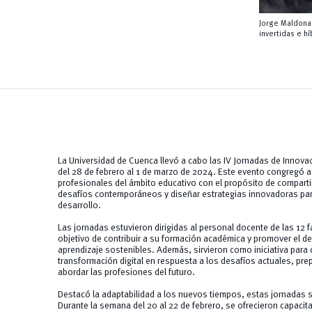
Jorge Maldonad
invertidas e hí
La Universidad de Cuenca llevó a cabo las IV Jornadas de Innova
del 28 de febrero al 1 de marzo de 2024. Este evento congregó 
profesionales del ámbito educativo con el propósito de compartir
desafíos contemporáneos y diseñar estrategias innovadoras para 
desarrollo.
Las jornadas estuvieron dirigidas al personal docente de las 12 fa
objetivo de contribuir a su formación académica y promover el 
aprendizaje sostenibles. Además, sirvieron como iniciativa para c
transformación digital en respuesta a los desafíos actuales, pr
abordar las profesiones del futuro.
Destacó la adaptabilidad a los nuevos tiempos, estas jornadas s
Durante la semana del 20 al 22 de febrero, se ofrecieron capacit