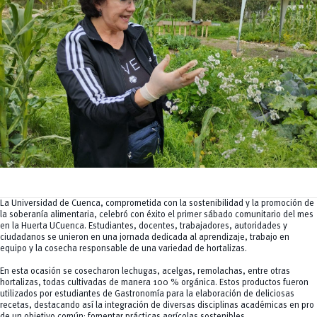
Tecnologías
MOVERU
y Agropecuarias
Posgrados
Radio Universitaria
Salud
Sostenibilidad
Vinculación
La Universidad de Cuenca, comprometida con la sostenibilidad y la promoción de
la soberanía alimentaria, celebró con éxito el primer sábado comunitario del mes
en la Huerta UCuenca. Estudiantes, docentes, trabajadores, autoridades y
ciudadanos se unieron en una jornada dedicada al aprendizaje, trabajo en
equipo y la cosecha responsable de una variedad de hortalizas.
En esta ocasión se cosecharon lechugas, acelgas, remolachas, entre otras
hortalizas, todas cultivadas de manera 100 % orgánica. Estos productos fueron
utilizados por estudiantes de Gastronomía para la elaboración de deliciosas
recetas, destacando así la integración de diversas disciplinas académicas en pro
de un objetivo común: fomentar prácticas agrícolas sostenibles.