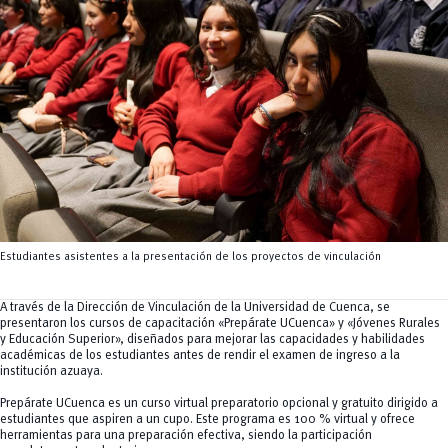
Tecnologías
MOVERU
y Agropecuarias
Posgrados
Radio Universitaria
Salud
Sostenibilidad
Vinculación
Estudiantes asistentes a la presentación de los proyectos de vinculación
A través de la Dirección de Vinculación de la Universidad de Cuenca, se
presentaron los cursos de capacitación «Prepárate UCuenca» y «Jóvenes Rurales
y Educación Superior», diseñados para mejorar las capacidades y habilidades
académicas de los estudiantes antes de rendir el examen de ingreso a la
institución azuaya.
Prepárate UCuenca es un curso virtual preparatorio opcional y gratuito dirigido a
estudiantes que aspiren a un cupo. Este programa es 100 % virtual y ofrece
herramientas para una preparación efectiva, siendo la participación