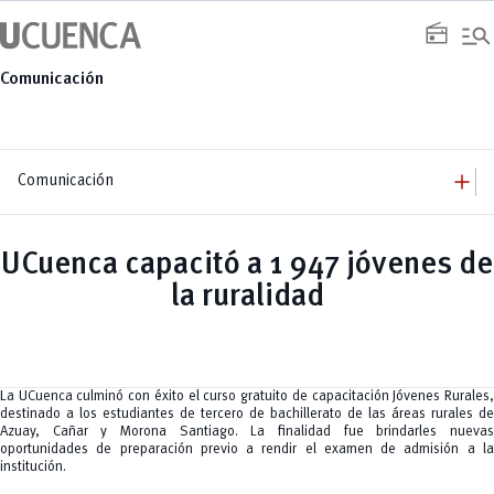
Saltar
manage_search
al
radio
contenido
Comunicación
add
Comunicación
add
Comunicación
Equipo
add
UCuenca capacitó a 1 947 jóvenes de
Congresos
Servicios
Arquitectura
add
la ruralidad
Noticias
Artes y Humanidades
Academia
add
C. Sociales, Periodismo, Información y Derecho; Administración y Servicios
Eventos
ACORDES
C.Sociales
Academia
Admisión
Educación
Ciencia y Tecnología
Artes
Educación, Artes y Humanidades
Culturales
Bienestar
Industria y Construcción
Deportivos
Cultura
La UCuenca culminó con éxito el curso gratuito de capacitación Jóvenes Rurales,
Ingeniería
Foro
Deportes
destinado a los estudiantes de tercero de bachillerato de las áreas rurales de
Ingeniería Industria y Construcción
Gestión
Epicentro de innovación
INgenieriaIndustria y Construcción
Azuay, Cañar y Morona Santiago. La finalidad fue brindarles nuevas
Innovación
Género
Ingenierías
oportunidades de preparación previo a rendir el examen de admisión a la
Investigación
Gestión
Ingenierías, Tecnologías, Arquitectura, y Agropecuarias
institución.
Vinculación
Innovación
Salud Humana y Bienestar
Investigación