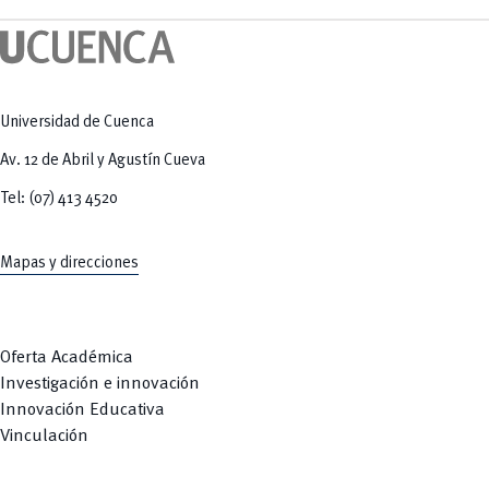
Tecnologías
MOVERU
y Agropecuarias
Posgrados
Radio Universitaria
Salud
Sostenibilidad
Vinculación
Universidad de Cuenca
Av. 12 de Abril y Agustín Cueva
Tel: (07) 413 4520
Mapas y direcciones
Oferta Académica
Investigación e innovación
Innovación Educativa
Vinculación