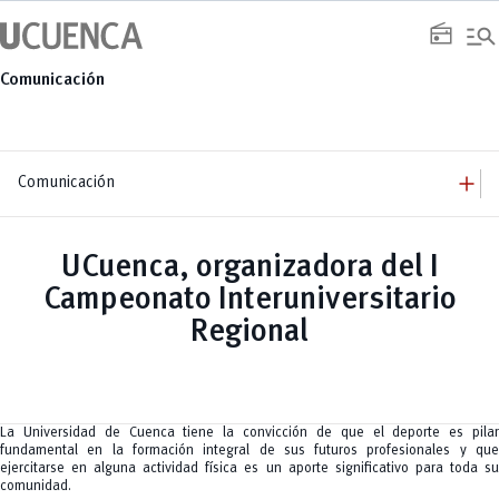
Saltar
manage_search
al
radio
contenido
Comunicación
add
Comunicación
add
Comunicación
Equipo
add
UCuenca, organizadora del I
Congresos
Servicios
Arquitectura
add
Campeonato Interuniversitario
Noticias
Artes y Humanidades
Academia
add
C. Sociales, Periodismo, Información y Derecho; Administración y Servicios
Eventos
Regional
ACORDES
C.Sociales
Academia
Admisión
Educación
Ciencia y Tecnología
Artes
Educación, Artes y Humanidades
Culturales
Bienestar
Industria y Construcción
Deportivos
Cultura
Ingeniería
Foro
Deportes
Ingeniería Industria y Construcción
Gestión
Epicentro de innovación
La Universidad de Cuenca tiene la convicción de que el deporte es pilar
INgenieriaIndustria y Construcción
Innovación
Género
fundamental en la formación integral de sus futuros profesionales y que
Ingenierías
Investigación
Gestión
ejercitarse en alguna actividad física es un aporte significativo para toda su
Ingenierías, Tecnologías, Arquitectura, y Agropecuarias
Vinculación
Innovación
Salud Humana y Bienestar
comunidad.
Investigación