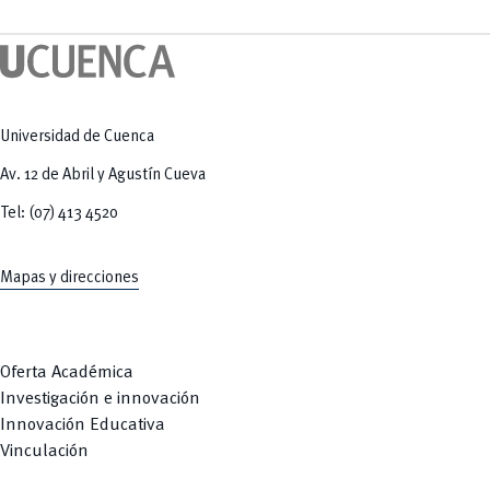
Tecnologías
MOVERU
y Agropecuarias
Posgrados
Radio Universitaria
Salud
Sostenibilidad
Vinculación
Universidad de Cuenca
Av. 12 de Abril y Agustín Cueva
Tel: (07) 413 4520
Mapas y direcciones
Oferta Académica
Investigación e innovación
Innovación Educativa
Vinculación