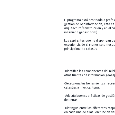
El programa está destinado a profesi
gestión de Geoinformación, esto es
arquitectura/construcción y en el c
ingeniería geoespacial).
Los aspirantes que no dispongan de
experiencia de al menos seis meses
principalmente catastro.
-Identifica los componentes del núcl
otras fuentes de información geoesp
-Selecciona las herramientas necesa
catastral a nivel cantonal.
-Adecúa buenas prácticas de gestión
de tierras.
-Distingue entre las diferentes eta
en cada una de ellas, en función de