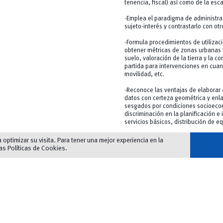
tenencia, fiscal) así como de la esca
-Emplea el paradigma de administrac
sujeto-interés y contrastarlo con otr
-Formula procedimientos de utilizac
obtener métricas de zonas urbanas y
suelo, valoración de la tierra y la 
partida para intervenciones en cuant
movilidad, etc.
-Reconoce las ventajas de elaborar 
datos con certeza geométrica y enl
sesgados por condiciones socioecon
discriminación en la planificación e
servicios básicos, distribución de 
optimizar su visita. Para tener una mejor experiencia en la
las
Políticas de Cookies
.
Los requisitos para postularse al p
ación
excelencia académica y profesional
formulario en línea y adjuntar los s