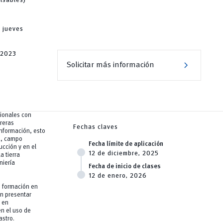
lsables)
y jueves
-2023
chevron_right
Solicitar más información
sionales con
rreras
Fechas claves
información, esto
a, campo
Fecha límite de aplicación
ucción y en el
12 de diciembre, 2025
a tierra
niería
Fecha de inicio de clases
12 de enero, 2026
e formación en
n presentar
 en
n el uso de
astro.