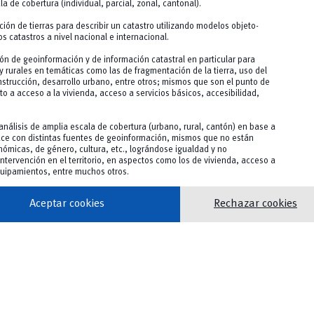
la de cobertura (individual, parcial, zonal, cantonal).
ión de tierras para describir un catastro utilizando modelos objeto-
os catastros a nivel nacional e internacional.
ión de geoinformación y de información catastral en particular para
 rurales en temáticas como las de fragmentación de la tierra, uso del
construcción, desarrollo urbano, entre otros; mismos que son el punto de
o a acceso a la vivienda, acceso a servicios básicos, accesibilidad,
análisis de amplia escala de cobertura (urbano, rural, cantón) en base a
ace con distintas fuentes de geoinformación, mismos que no están
ómicas, de género, cultura, etc., lográndose igualdad y no
 intervención en el territorio, en aspectos como los de vivienda, acceso a
equipamientos, entre muchos otros.
Aceptar cookies
Rechazar cookies
rograma de maestría son fundamentales para garantizar la
 de nuestros estudiantes. Los candidatos deben completar el
add
iguientes documentos en formato digital: