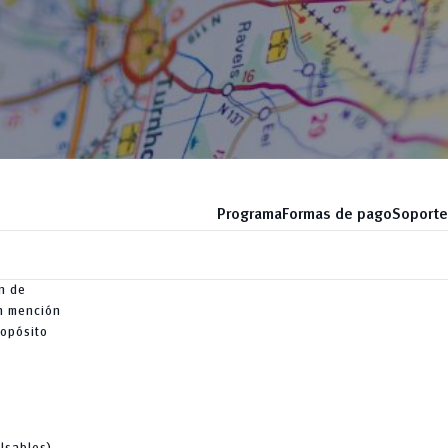
Programa
Formas de pago
Soporte
n de
n mención
ropósito