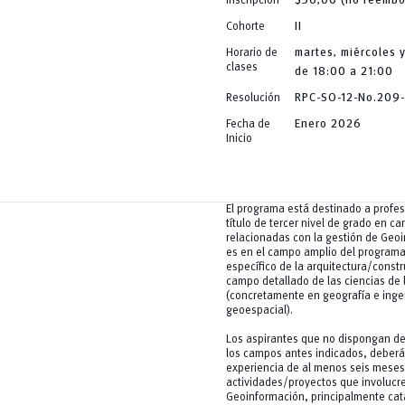
Inscripción
$50,00 (no reembo
Cohorte
II
Horario de
martes, miércoles 
clases
de 18:00 a 21:00
Resolución
RPC-SO-12-No.209
Fecha de
Enero 2026
Inicio
El programa está destinado a profe
título de tercer nivel de grado en ca
relacionadas con la gestión de Geo
es en el campo amplio del program
específico de la arquitectura/constr
campo detallado de las ciencias de l
(concretamente en geografía e inge
geoespacial).
Los aspirantes que no dispongan d
los campos antes indicados, deberá
experiencia de al menos seis meses
actividades/proyectos que involucre
Geoinformación, principalmente cat