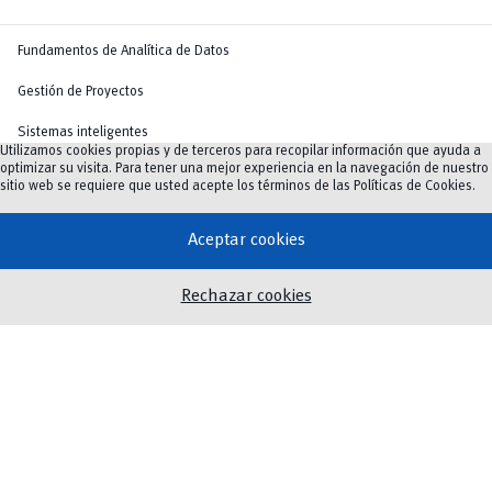
Fundamentos de Analítica de Datos
Gestión de Proyectos
Sistemas inteligentes
Utilizamos cookies propias y de terceros para recopilar información que ayuda a
optimizar su visita. Para tener una mejor experiencia en la navegación de nuestro
Gestión de la Producción
sitio web se requiere que usted acepte los términos de las
Políticas de Cookies
.
Modelado de Sistemas de Producción
Aceptar cookies
Sistemas Integrados de Producción Industrial
Sistemas de Costos y Finanzas
Rechazar cookies
Segundo semestre:
TIC en la Industria
Sistemas de Información Industrial