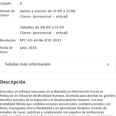
Industria y Construcción
Ingenierías
Educación, Artes y Humanidades
Cohorte
II
Ingeniería
Ingenierías, Tecnologías, Arquitectura, y Agropecuarias
Industria y Construcción
Ingeniería Industria y Construcción
Salud Humana y Bienestar
Ingeniería
Horario de
Jueves y viernes de 17:00 a 21:00
INgenieriaIndustria y Construcción
Tecnologías
Ingeniería Industria y Construcción
clases
Ingenierías
Clases: (presencial – virtual)
y Agropecuarias
INgenieriaIndustria y Construcción
Ingenierías, Tecnologías, Arquitectura, y Agropecuarias
Ingenierías
Salud Humana y Bienestar
Ingenierías, Tecnologías, Arquitectura, y Agropecuarias
Tecnologías
Sábados de 08:00 a 13:00
Salud Humana y Bienestar
y Agropecuarias
Clases: (presencial – virtual)
Tecnologías
y Agropecuarias
Resolución
RPC-SO-49-No.830-2023
Fecha de
Julio 2026
Inicio
chevron_right
Solicitar más información
Descripción
Descubre un enfoque innovador en la Maestría en Intervención Social en
Población en Situación de Movilidad Humana, diseñada para abordar los grandes
desafíos actuales de la migración y el desplazamiento humano. Con una
modalidad híbrida que combina sesiones presenciales, semipresenciales y en
línea, el programa ofrece flexibilidad y un aprendizaje dinámico a través de
estudios de casos, prácticas y colaboración con expertos de instituciones