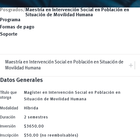
Posgrados/
Maestría en Intervención Social en Población en
Situación de Movilidad Humana
Programa
Formas de pago
Soporte
Maestría en Intervención Social en Población en Situación de
add
Movilidad Humana
Datos Generales
add
Dir. Posgrados
Dirección
add
Maestrías
Equipo
Título que
Magíster en Intervención Social en Población en
Arquitectura
remove
otorga
Especializaciones
Situación de Movilidad Humana
Artes y Humanidades
add
C. Sociales, Periodismo, Información y Derecho; Administración y Servicios
Doctorados
Modalidad
Híbrida
C.Sociales
Arquitectura
add
Educación
Cursos Especializados
Artes y Humanidades
Duración
2 semestres
Educación, Artes y Humanidades
south_east
Arquitectura
C. Sociales, Periodismo, Información y Derecho; Administración y Servicios
Noticias
Industria y Construcción
Artes y Humanidades
C.Sociales
Inversión
$3650,00
Ingeniería
C. Sociales, Periodismo, Información y Derecho; Administración y Servicios
Educación
Ingeniería Industria y Construcción
C.Sociales
Inscripción
$50,00 (no reembolsables)
Educación, Artes y Humanidades
INgenieriaIndustria y Construcción
Educación