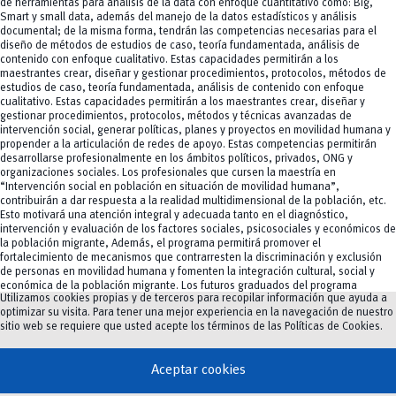
de herramientas para análisis de la data con enfoque cuantitativo como: Big,
Smart y small data, además del manejo de la datos estadísticos y análisis
documental; de la misma forma, tendrán las competencias necesarias para el
diseño de métodos de estudios de caso, teoría fundamentada, análisis de
contenido con enfoque cualitativo. Estas capacidades permitirán a los
maestrantes crear, diseñar y gestionar procedimientos, protocolos, métodos de
estudios de caso, teoría fundamentada, análisis de contenido con enfoque
cualitativo. Estas capacidades permitirán a los maestrantes crear, diseñar y
gestionar procedimientos, protocolos, métodos y técnicas avanzadas de
intervención social, generar políticas, planes y proyectos en movilidad humana y
propender a la articulación de redes de apoyo. Estas competencias permitirán
desarrollarse profesionalmente en los ámbitos políticos, privados, ONG y
organizaciones sociales. Los profesionales que cursen la maestría en
“Intervención social en población en situación de movilidad humana”,
contribuirán a dar respuesta a la realidad multidimensional de la población, etc.
Esto motivará una atención integral y adecuada tanto en el diagnóstico,
intervención y evaluación de los factores sociales, psicosociales y económicos de
la población migrante, Además, el programa permitirá promover el
fortalecimiento de mecanismos que contrarresten la discriminación y exclusión
de personas en movilidad humana y fomenten la integración cultural, social y
económica de la población migrante. Los futuros graduados del programa
Utilizamos cookies propias y de terceros para recopilar información que ayuda a
contarán con habilidades críticas, reflexivas, analíticas y humanitarias para el
optimizar su visita. Para tener una mejor experiencia en la navegación de nuestro
trabajo con las personas en situación de movilidad, dando respuestas oportunas
sitio web se requiere que usted acepte los términos de las
Políticas de Cookies
.
a situaciones de conflictividad como la discriminación, la violencia, la xenofobia,
el machismo y el racismo, además, sus conocimientos les permitirán fortalecer
valores y principios como el respeto, la empatía, la solidaridad y la inclusión de
Aceptar cookies
las personas migrantes. Permitirá que los futuros profesionales refuercen
estrategias de diálogo y la democracia como fomento a una sociedad