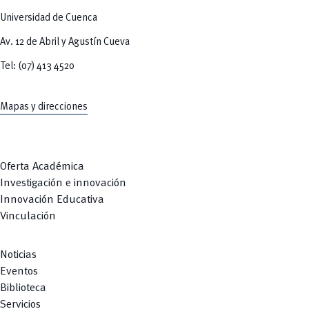
add
Innovación
Universidad de Cuenca
Concurso INNOVA 2025
add
Servicios
Av. 12 de Abril y Agustín Cueva
CEISH
remove
Noticias
Propiedad Intelectual
Tel: (07) 413 4520
Mapas y direcciones
Oferta Académica
Investigación e innovación
Innovación Educativa
Vinculación
Noticias
Eventos
Biblioteca
Servicios