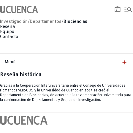
Saltar
manage_search
al
radio
contenido
Investigación/
Departamentos/
Biociencias
Reseña
Equipo
Contacto
add
Menú
Reseña histórica
add
Investigación
Vicerrectorado
remove
Sistema PURE
Gracias a la Cooperación Interuniversitaria entre el Consejo de Universidades
Equipo
add
Flamencas VLIR-UOS y la Universidad de Cuenca en 2015 se creó el
Departamentos
Departamento de Biociencias, de acuerdo a la reglamentación universitaria para
Biociencias
add
Convocatorias
la conformación de Departamentos y Grupos de Investigación.
Ciencias de la Computación
Infraestructura Científica Compartida
remove
Economía, Empresa y Desarrollo Sostenible
Resoluciones y Normativa
Seguimiento Académico de Proyectos de Investigación
Educación
add
Ingeniería Civil
Comunicación de la Ciencia
Ingeniería Eléctrica, Electrónica y Telecomunicaciones
Webinars
remove
Programa de Mentoría para Mujeres Científicas PROMEMCI
Interdisciplinario de Espacio y Población
Videos
Química Aplicada y Sistemas de Producción
remove
Revistas
Recursos Hídricos