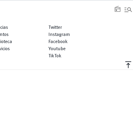
manage_search
radio
icias
Twitter
ntos
Instagram
lioteca
Facebook
icios
Youtube
TikTok
vertical_align_top