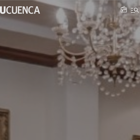
Saltar
manage_search
al
radio
contenido