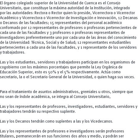
remove
Autoridades
El órgano colegiado superior de la Universidad de Cuenca es el Consejo
add
Universitario, que constituye la máxima autoridad de la Institución, integrado
Campus
por las autoridades: Rectora o Rector quien lo preside, Vicerrectora o Vicerrector
Central
remove
Grado
Académico y Vicerrectora o Vicerrector de Investigación e Innovación, 12 Decanas
Balzay
o Decanos de las facultades; 15 representantes del personal académico
remove
Paraíso
Posgrado
conformado por 12 representantes de profesores o profesoras pertenecientes de
Yanuncay
add
cada una de las Facultades y 3 profesores o profesoras representantes de
Centro Histórico
Bienestar Universitario
investigadores preferentemente uno por cada una de las áreas del conocimiento
Huayna Cápac
Becas
remove
UCuenca en Cifras
de la Universidad: Técnica, Social y de Salud; 12 representantes estudiantiles
La U te Cuida
pertenecientes a cada una de las Facultades, y 1 representante de los servidores
Servicios
y trabajadores.
Defensoría estudiantil
Protocolo especial en casos de violencia
Las y los estudiantes, servidores y trabajadores participan en los organismos de
Bolsa de Vivienda
cogobierno con los máximos porcentajes que permite la Ley Orgánica de
Actividad Física y Deporte
Educación Superior, esto es 50% y el 5% respectivamente. Actúa como
secretario, la o el Secretario General de la Universidad, o quien haga sus veces.
Para el tratamiento de asuntos administrativos, gremiales u otros, siempre que
no sean de índole académica, se integra al Consejo Universitario,
Las y los representantes de profesores, investigadores, estudiantes, servidores y
trabajadores tendrán su respectivo suplente.
Las y los Decanos tendrán como suplentes a las y los Vicedecanos.
Las y los representantes de profesores e investigadores serán profesores
titulares, permanecerán en sus funciones dos años y medio, y podrán ser