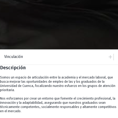
add
Vinculación
Descripción
add
Vinculación
Dirección
add
Servicios
Somos un espacio de articulación entre la academia y el mercado laboral, que
Equipo
Actividad Física
remove
busca mejorar las oportunidades de empleo de las y los graduados de la
Alumni
Ambientales
Universidad de Cuenca, focalizando nuestro esfuerzo en los grupos de atención
remove
Biblioteca
Educación Continua
prioritaria.
Culturales
remove
Hospitalidad
Inserción Laboral Red Impulsa
Nos esforzamos por crear un entorno que fomente el crecimiento profesional, la
Idiomas
remove
innovación y la adaptabilidad, asegurando que nuestros graduados sean
Convenios
Investigación e Innovación
técnicamente competentes, socialmente responsables y altamente competitivos
Jurídicos y Administrativos
south_east
Eventos
en el mercado.
Salud y Bienestar
south_east
Noticias