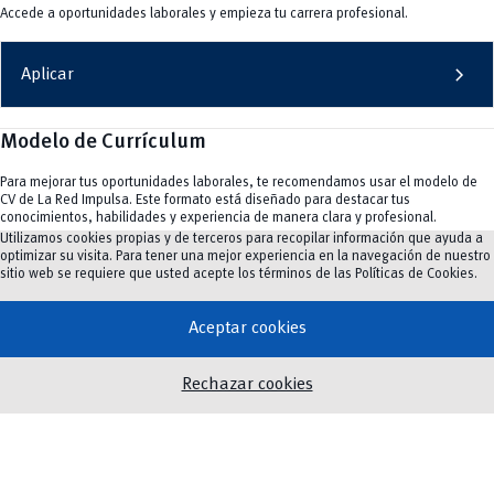
Accede a oportunidades laborales y empieza tu carrera profesional.
chevron_right
Aplicar
Modelo de Currículum
Para mejorar tus oportunidades laborales, te recomendamos usar el modelo de
CV de La Red Impulsa. Este formato está diseñado para destacar tus
conocimientos, habilidades y experiencia de manera clara y profesional.
Utilizamos cookies propias y de terceros para recopilar información que ayuda a
Sigue estos pasos:
optimizar su visita. Para tener una mejor experiencia en la navegación de nuestro
1. Descarga el modelo de CV recomendado desde nuestro sitio.
sitio web se requiere que usted acepte los términos de las
Políticas de Cookies
.
2. Completa tus datos siguiendo las instrucciones.
3. Asegúrate de resaltar tus conocimientos, logros y habilidades.
¡Haz que tu perfil se destaque y aumente tus posibilidades de éxito laboral!
Aceptar cookies
chevron_right
Descargar Modelo de CV
Rechazar cookies
Empleadores
La Red Impulsa ayuda a que su empresa u organización conecte con el talento de