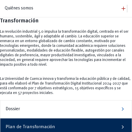
add
Quiénes somos
Transformación
remove
Quiénes somos
remove
Autoridades
La revolución industrial 5.0 impulsa la transformación digital, centrada en el ser
add
humano, sostenible, ágil y adaptable al cambio. La educación superior se
Campus
enmarca en un entorno globalizado de cambio constante, motivado por
Central
remove
Grado
tecnologías emergentes, donde la comunidad académica requiere soluciones
Balzay
personalizadas, modalidades de educación flexible, autogestión por canales
remove
Paraíso
Posgrado
digitales de preferencia, mayor productividad investigativa, vinculados a la
Yanuncay
add
sociedad, en general requiere aprovechar las tecnologías para incrementar el
Centro Histórico
Bienestar Universitario
impacto positivo a todo nivel.
Huayna Cápac
Becas
remove
UCuenca en Cifras
La U te Cuida
Servicios
La Universidad de Cuenca innova y transforma la educación pública y de calidad,
Defensoría estudiantil
para ello elaboró el Plan de Transformación Digital Institucional 2024-2027 que
Protocolo especial en casos de violencia
está conformado por 7 objetivos estratégicos, 15 objetivos específicos y se
Bolsa de Vivienda
ejecuta en 57 proyectos iniciales.
Actividad Física y Deporte
chevron_right
Dossier
chevron_right
Plan de Transformación