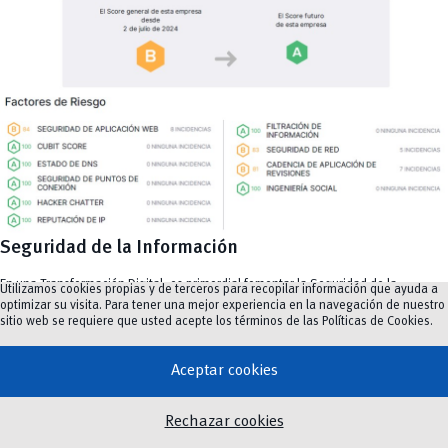
Seguridad de la Información
En una Transformación Digital, es primordial fomentar la Seguridad de la
Utilizamos cookies propias y de terceros para recopilar información que ayuda a
información que es procesada y custodiada por la Institución mediante la
optimizar su visita. Para tener una mejor experiencia en la navegación de nuestro
aplicación de políticas, lineamientos, procesos y procedimientos alineados
sitio web se requiere que usted acepte los términos de las
Políticas de Cookies
.
al marco legal vigente y a buenas prácticas; asegurando que la
add
información esté protegida frente a riesgos y amenazas, salvaguardando
la confidencialidad, integridad y disponibilidad de la información.
Aceptar cookies
Rechazar cookies