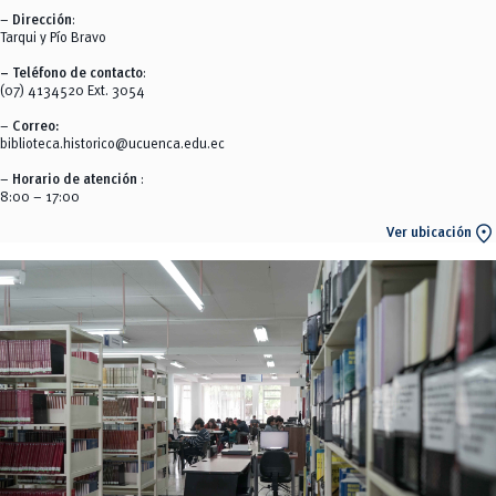
–
Dirección
:
Tarqui y Pío Bravo
– Teléfono de contacto
:
(07) 4134520 Ext. 3054
–
Correo:
biblioteca.historico@ucuenca.edu.ec
–
Horario de atención
:
8:00 – 17:00
location_on
Ver ubicación