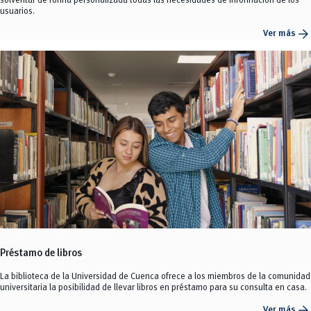
solventar de forma personalizada todas las necesidades de información de los
usuarios.
arrow_forward
Ver más
Préstamo de libros
La biblioteca de la Universidad de Cuenca ofrece a los miembros de la comunidad
universitaria la posibilidad de llevar libros en préstamo para su consulta en casa.
arrow_forward
Ver más