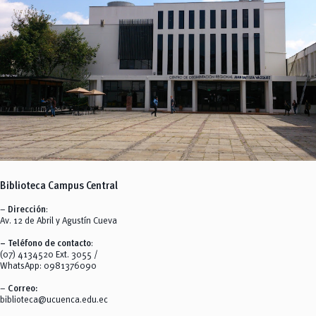
Biblioteca
Campus Central
–
Dirección
:
Av. 12 de Abril y Agustín Cueva
– Teléfono de contacto
:
(07) 4134520 Ext. 3055 /
WhatsApp: 0981376090
–
Correo:
biblioteca@ucuenca.edu.ec