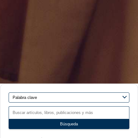
Buscar
artículos,
libros,
publicaciones
Búsqueda
y
más