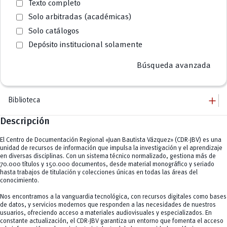
Texto completo
Solo arbitradas (académicas)
Solo catálogos
Depósito institucional solamente
Búsqueda avanzada
add
Biblioteca
Descripción
add
Biblioteca
Dirección
add
Recursos Digitales
El Centro de Documentación Regional «Juan Bautista Vázquez» (CDR-JBV) es una
Equipo
Recursos Biblioteca
add
unidad de recursos de información que impulsa la investigación y el aprendizaje
Trámites y formatos
Bases digitales
en diversas disciplinas. Con un sistema técnico normalizado, gestiona más de
Trabajos de titulación
add
Servicios
70.000 títulos y 150.000 documentos, desde material monográfico y seriado
Horas administrativas
hasta trabajos de titulación y colecciones únicas en todas las áreas del
Capacitaciones
remove
Otros trámites
Biblioteca Inclusiva
conocimiento.
Referencia bibliotecaria
Préstamo de libros
Cubículos de estudio
Nos encontramos a la vanguardia tecnológica, con recursos digitales como bases
Salas de lectura
de datos, y servicios modernos que responden a las necesidades de nuestros
Estantería abierta
usuarios, ofreciendo acceso a materiales audiovisuales y especializados. En
Impresoras 3D
constante actualización, el CDR-JBV garantiza un entorno que fomenta el acceso
Área infantil