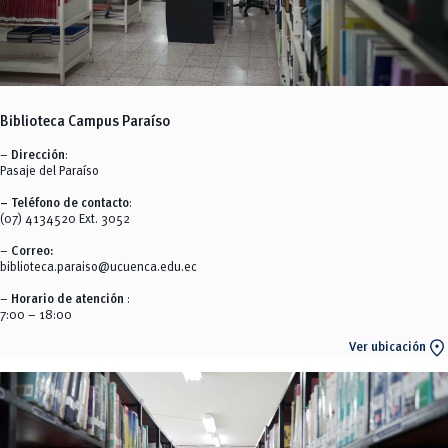
Biblioteca Campus Paraíso
–
Dirección
:
Pasaje del Paraíso
– Teléfono de contacto
:
(07) 4134520 Ext. 3052
–
Correo:
biblioteca.paraiso@ucuenca.edu.ec
–
Horario de atención
:
7:00 – 18:00
location_on
Ver ubicación