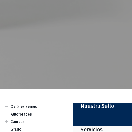
remove
Nuestro Sello
Quiénes somos
remove
Autoridades
add
Campus
Central
remove
Servicios
Grado
Balzay