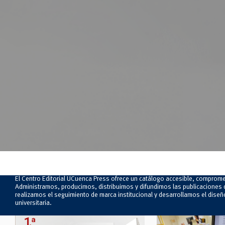
El Centro Editorial UCuenca Press ofrece un catálogo accesible, comprometi
Administramos, producimos, distribuimos y difundimos las publicaciones d
realizamos el seguimiento de marca institucional y desarrollamos el diseñ
universitaria.