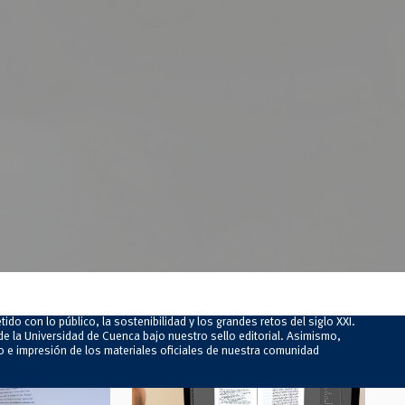
do con lo público, la sostenibilidad y los grandes retos del siglo XXI.
e la Universidad de Cuenca bajo nuestro sello editorial. Asimismo,
o e impresión de los materiales oficiales de nuestra comunidad