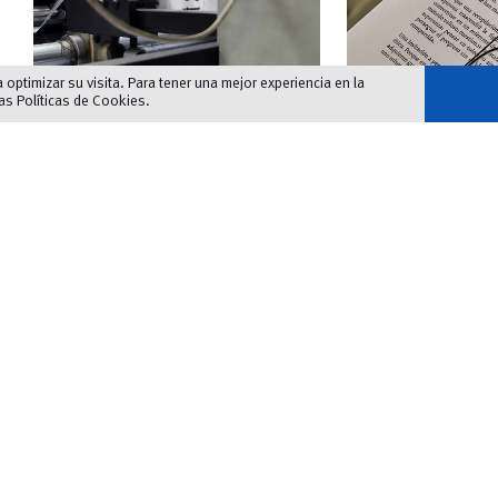
optimizar su visita. Para tener una mejor experiencia en la
las
Políticas de Cookies
.
Taller Gráfico
Cuidado Editorial
Producimos grandes proyectos editoriales,
Acompañamiento al proc
material institucional y pruebas de color con
que el manuscrito llega
altos estándares. Nos comprometemos con
revisión de pares, conce
la excelencia del producto, desde la
obra, revisiones con el 
propuesta de materiales hasta el terminado y
derechos, propiedad int
armado, con acabados de calidad.
distribución, entre otros
Instagram