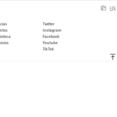
manage_search
radio
icias
Twitter
ntos
Instagram
lioteca
Facebook
icios
Youtube
TikTok
vertical_align_top