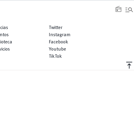
manage_search
radio
icias
Twitter
ntos
Instagram
lioteca
Facebook
icios
Youtube
TikTok
vertical_align_top