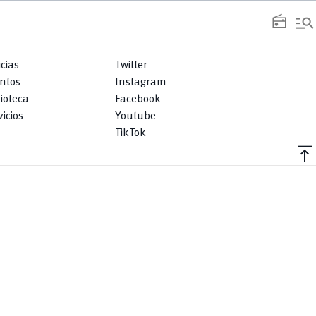
manage_search
radio
icias
Twitter
ntos
Instagram
lioteca
Facebook
icios
Youtube
TikTok
vertical_align_top