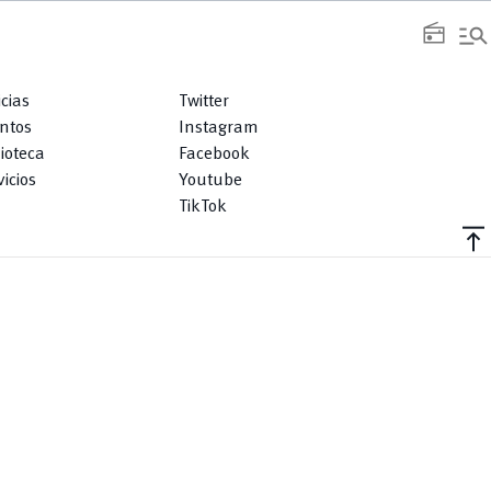
manage_search
radio
icias
Twitter
ntos
Instagram
lioteca
Facebook
icios
Youtube
TikTok
vertical_align_top