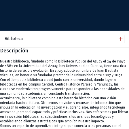
add
Biblioteca
Descripción
add
Biblioteca
Dirección
add
Recursos Digitales
Nuestra biblioteca, fundada como la Biblioteca Pública del Azuay el 24 de mayo
Equipo
Recursos Biblioteca
add
de 1882 en la Universidad del Azuay, hoy Universidad de Cuenca, tiene una rica
Trámites y formatos
Bases digitales
historia de servicio y evolución. En 1925 adoptó el nombre de Juan Bautista
Trabajos de titulación
add
Servicios
Vázquez, en honor a su fundador y rector de la universidad entre 1887 y 1891.
Horas administrativas
Con el tiempo, la biblioteca creció junto con la universidad, dando lugar a
Capacitaciones
remove
Otros trámites
Biblioteca Inclusiva
bibliotecas en los campus Central, Centro Histórico Paraíso, y Yanuncay, las
Referencia bibliotecaria
Préstamo de libros
cuales se modernizaron progresivamente para responder a las necesidades de
Cubículos de estudio
una comunidad académica en constante transformación.
Salas de lectura
Actualmente, la biblioteca combina esta herencia histórica con una visión
Estantería abierta
orientada hacia el futuro. Ofrecemos servicios y recursos de información que
Impresoras 3D
impulsan la educación, la investigación y el aprendizaje, integrando tecnología
Área infantil
avanzada, personal capacitado y prácticas inclusivas. Nos esforzamos por liderar
Préstamo de equipos especiales
en innovación bibliotecaria, adaptándonos a los avances tecnológicos y
estableciendo alianzas estratégicas que amplían nuestro impacto.
Somos un espacio de aprendizaje integral que conecta a las personas con el