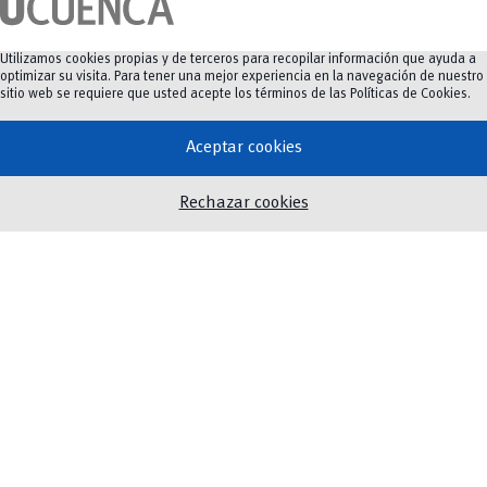
Utilizamos cookies propias y de terceros para recopilar información que ayuda a
optimizar su visita. Para tener una mejor experiencia en la navegación de nuestro
Universidad de Cuenca
sitio web se requiere que usted acepte los términos de las
Políticas de Cookies
.
Av. 12 de Abril y Agustín Cueva
Aceptar cookies
Tel: (07) 413 4520
Rechazar cookies
Mapas y direcciones
Oferta Académica
Investigación e innovación
Innovación Educativa
Vinculación
Noticias
Eventos