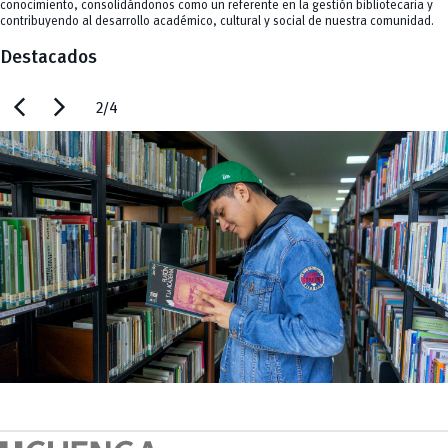
conocimiento, consolidándonos como un referente en la gestión bibliotecaria y
contribuyendo al desarrollo académico, cultural y social de nuestra comunidad.
Destacados
chevron_left
chevron_right
2/4