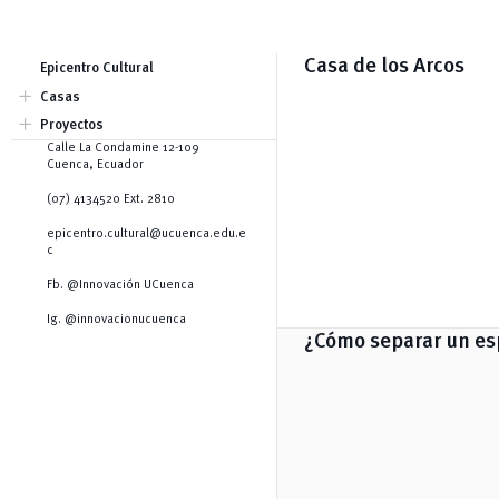
Casa de los Arcos
Epicentro Cultural
add
Casas
Casa de los Arcos
add
Proyectos
Casa Rivera
Laboratorios
Calle La Condamine 12-109
Casa Vélez
Festival Epicentro Cultural
Cuenca, Ecuador
Casa Pintado
Microteatro
Casa Moreno
Convocatoria Co-working Cultural
(07) 4134520 Ext. 2810
Observatorio Cultural
epicentro.cultural@ucuenca.edu.e
c
Fb. @Innovación UCuenca
Ig. @innovacionucuenca
¿Cómo separar un es