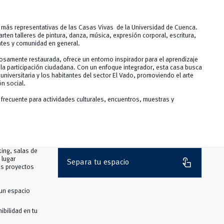
 más representativas de las Casas Vivas de la Universidad de Cuenca.
rten talleres de pintura, danza, música, expresión corporal, escritura,
antes y comunidad en general.
adosamente restaurada, ofrece un entorno inspirador para el aprendizaje
 y la participación ciudadana. Con un enfoque integrador, esta casa busca
ra universitaria y los habitantes del sector El Vado, promoviendo el arte
n social.
recuente para actividades culturales, encuentros, muestras y
ing, salas de
touch_app
 lugar
Separa tu espacio
tus proyectos
 un espacio
ibilidad en tu